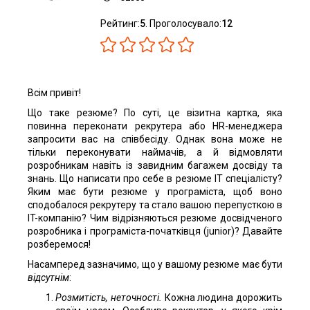
Рейтинг:
5
. Проголосувало:
12
Всім привіт!
Що таке резюме? По суті, це візитна картка, яка
повинна переконати рекрутера або HR-менеджера
запросити вас на співбесіду. Однак вона може не
тільки переконувати наймачів, а й відмовляти
розробникам навіть із завидним багажем досвіду та
знань. Що написати про себе в резюме IT спеціалісту?
Яким має бути резюме у програміста, щоб воно
сподобалося рекрутеру та стало вашою перепусткою в
IT-компанію? Чим відрізняються резюме досвідченого
розробника і програміста-початківця (junior)? Давайте
розберемося!
Насамперед зазначимо, що у вашому резюме має бути
відсутнім
:
Розмитість, неточності.
Кожна людина дорожить