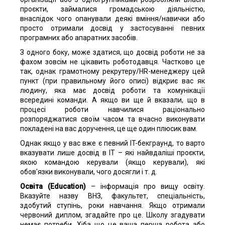
проєкти, займалися громадською діяльністю,
внаслідок чого опанували деякі вміння/навички або
просто отримали досвід у застосуванні певних
програмних або апаратних засобів.
З одного боку, може здатися, що досвід роботи не за
фахом зовсім не цікавить роботодавця. Частково це
так, однак грамотному рекрутеру/HR-менеджеру цей
пункт (при правильному його описі) відкриє вас як
людину, яка має досвід роботи та комунікації
всередині команди. А якщо ви ще й вказали, що в
процесі роботи навчилися раціонально
розпоряджатися своїм часом та вчасно виконувати
покладені на вас доручення, це ще один плюсик вам.
Однак якщо у вас вже є певний IT-бекграунд, то варто
вказувати лише досвід в IT – які найвдаліші проєкти,
якою командою керували (якщо керували), які
обов'язки виконували, чого досягли і т. д.
Освіта (Education)
– інформація про вищу освіту.
Вказуйте назву ВНЗ, факультет, спеціальність,
здобутий ступінь, роки навчання. Якщо отримали
червоний диплом, згадайте про це. Школу згадувати
немає потреби. Хіба що це ваша перша робота або