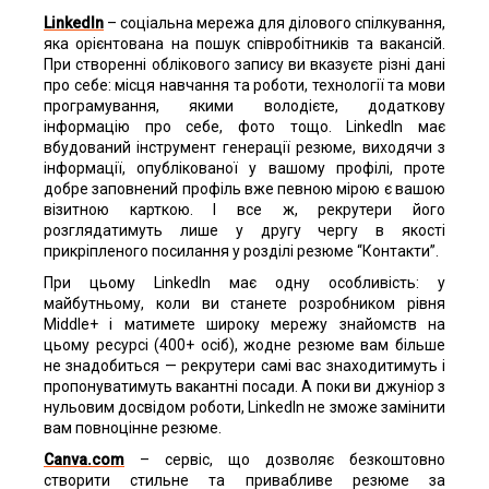
LinkedIn
– соціальна мережа для ділового спілкування,
яка орієнтована на пошук співробітників та вакансій.
При створенні облікового запису ви вказуєте різні дані
про себе: місця навчання та роботи, технології та мови
програмування, якими володієте, додаткову
інформацію про себе, фото тощо. LinkedIn має
вбудований інструмент генерації резюме, виходячи з
інформації, опублікованої у вашому профілі, проте
добре заповнений профіль вже певною мірою є вашою
візитною карткою. І все ж, рекрутери його
розглядатимуть лише у другу чергу в якості
прикріпленого посилання у розділі резюме “Контакти”.
При цьому LinkedIn має одну особливість: у
майбутньому, коли ви станете розробником рівня
Middle+ і матимете широку мережу знайомств на
цьому ресурсі (400+ осіб), жодне резюме вам більше
не знадобиться — рекрутери самі вас знаходитимуть і
пропонуватимуть вакантні посади. А поки ви джуніор з
нульовим досвідом роботи, LinkedIn не зможе замінити
вам повноцінне резюме.
Canva.com
– сервіс, що дозволяє безкоштовно
створити стильне та привабливе резюме за