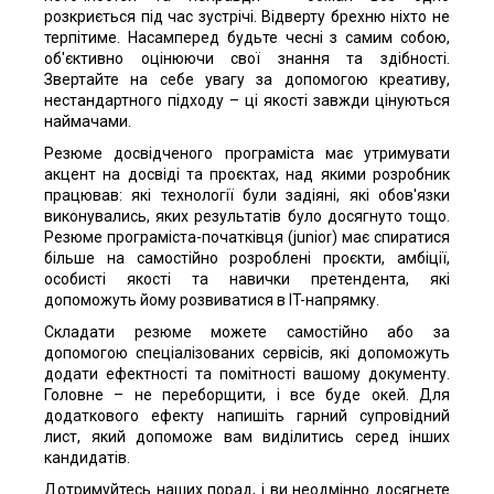
розкриється під час зустрічі. Відверту брехню ніхто не
терпітиме. Насамперед будьте чесні з самим собою,
об'єктивно оцінюючи свої знання та здібності.
Звертайте на себе увагу за допомогою креативу,
нестандартного підходу – ці якості завжди цінуються
наймачами.
Резюме досвідченого програміста має утримувати
акцент на досвіді та проєктах, над якими розробник
працював: які технології були задіяні, які обов'язки
виконувались, яких результатів було досягнуто тощо.
Резюме програміста-початківця (junior) має спиратися
більше на самостійно розроблені проєкти, амбіції,
особисті якості та навички претендента, які
допоможуть йому розвиватися в IT-напрямку.
Складати резюме можете самостійно або за
допомогою спеціалізованих сервісів, які допоможуть
додати ефектності та помітності вашому документу.
Головне – не переборщити, і все буде окей. Для
додаткового ефекту напишіть гарний супровідний
лист, який допоможе вам виділитись серед інших
кандидатів.
Дотримуйтесь наших порад, і ви неодмінно досягнете