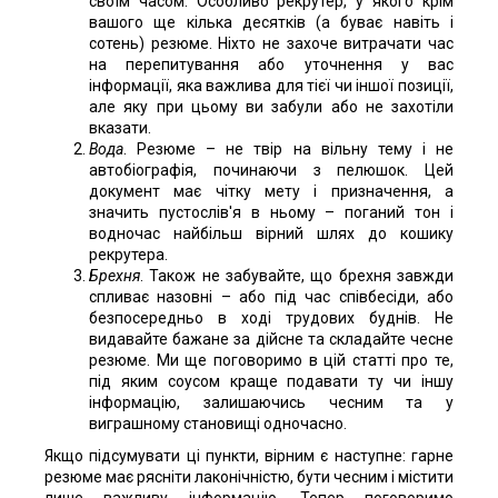
своїм часом. Особливо рекрутер, у якого крім
вашого ще кілька десятків (а буває навіть і
сотень) резюме. Ніхто не захоче витрачати час
на перепитування або уточнення у вас
інформації, яка важлива для тієї чи іншої позиції,
але яку при цьому ви забули або не захотіли
вказати.
Вода
. Резюме – не твір на вільну тему і не
автобіографія, починаючи з пелюшок. Цей
документ має чітку мету і призначення, а
значить пустослів'я в ньому – поганий тон і
водночас найбільш вірний шлях до кошику
рекрутера.
Брехня
. Також не забувайте, що брехня завжди
спливає назовні – або під час співбесіди, або
безпосередньо в ході трудових буднів. Не
видавайте бажане за дійсне та складайте чесне
резюме. Ми ще поговоримо в цій статті про те,
під яким соусом краще подавати ту чи іншу
інформацію, залишаючись чесним та у
виграшному становищі одночасно.
Якщо підсумувати ці пункти, вірним є наступне: гарне
резюме має рясніти лаконічністю, бути чесним і містити