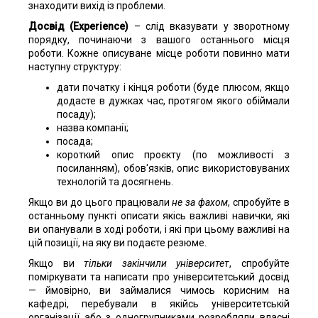
знаходити вихід із проблеми.
Досвід (Experience)
– слід вказувати у зворотному
порядку, починаючи з вашого останнього місця
роботи. Кожне описуване місце роботи повинно мати
наступну структуру:
дати початку і кінця роботи (буде плюсом, якщо
додасте в дужках час, протягом якого обіймали
посаду);
назва компанії;
посада;
короткий опис проєкту (по можливості з
посиланням), обов'язків, опис використовуваних
технологій та досягнень.
Якщо ви до цього працювали
не за фахом
, спробуйте в
останньому пункті описати якісь важливі навички, які
ви опанували в ході роботи, і які при цьому важливі на
цій позиції, на яку ви подаєте резюме.
Якщо ви
тільки закінчили університет
, спробуйте
поміркувати та написати про університетський досвід
— ймовірно, ви займалися чимось корисним на
кафедрі, перебували в якійсь університетській
організації або з одногрупниками розробляли власні