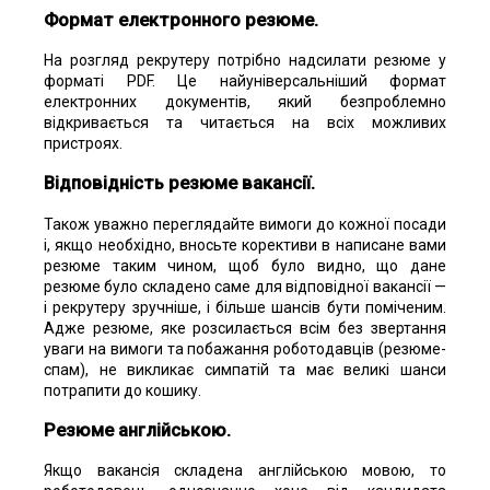
Формат електронного резюме.
На розгляд рекрутеру потрібно надсилати резюме у
форматі PDF. Це найуніверсальніший формат
електронних документів, який безпроблемно
відкривається та читається на всіх можливих
пристроях.
Відповідність резюме вакансії.
Також уважно переглядайте вимоги до кожної посади
і, якщо необхідно, вносьте корективи в написане вами
резюме таким чином, щоб було видно, що дане
резюме було складено саме для відповідної вакансії —
і рекрутеру зручніше, і більше шансів бути поміченим.
Адже резюме, яке розсилається всім без звертання
уваги на вимоги та побажання роботодавців (резюме-
спам), не викликає симпатій та має великі шанси
потрапити до кошику.
Резюме англійською
.
Якщо вакансія складена англійською мовою, то