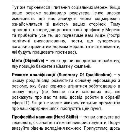
Тут же торкнемося і питання соціальних мереж. Якщо
ваше резюме зацікавило рекрутера, існує висока
ймовірність, що вас знайдуть через соцмережі і
ознайомляться зі вмістом ваших сторінок. Тому
проведіть попередню ревізію своїх профілів у Мережі
та приберіть усе те, що псуватиме вам імідж (гострі
політичні висловлювання, пости, що суперечать
загальноприйнятим нормам моралі, та інші елементи,
які будуть працювати проти вас).
Мета (Objective)
— пункт, де ви повідомляєте наймачу,
яку позицію бажаєте займати у компанії.
Резюме кваліфікації (Summary Of Qualification)
– у
цьому розділі слід розмістити основну інформацію з
резюме, яку буде корисно дізнатися роботодавцю в
першу чергу (не більше п'яти ключових тез, які
розкажуть про вас та ваш досвід роботи в обраній
сфері IT). Якщо не маєте якихось сильних аргументів
про ваш кар'єрний шлях, пропустіть цей пункт.
Професійні навички (Hard Skills)
– тут ви описуєте всі
технології, які знаєте та вмієте використовувати. Поруч
вказуйте рівень володіння кожною. Припустимо, щось