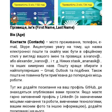
Прізвище
, ім
'я
(First Name, Last Name)
Вік
(Age)
Контакти
(Contacts)
– місто проживання, телефон, e-
mail, Skype. Акцентуємо увагу на тому, що назва
електронної пошти та скайпу має бути в офіційному
стилі у вигляді вашого імені та прізвища: a.ivanov@...
або alexander_ivanov@... і т. д. Ніяких stasik_ananasik@...
та інших химерних назв. Пошту краще обирати з
найпопулярніших — Gmail, Outlook та подібних. Також
пошта не повинна бути прив'язана до попередніх місць
роботи.
Тут же додайте посилання на ваш профіль GitHub, де
знаходяться опубліковані вами проєкти. Якщо маєте
гарно заповнений профіль у LinkedIn (із зазначеними
місцями навчання та роботи, вивченими технологіями,
вашим якісним фото та іншою інформацією), додайте
посилання і на нього.