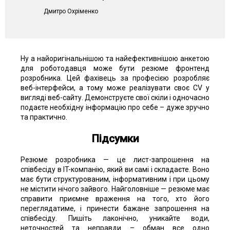
Дмитро Охріменко
Ну а найоригінальнішою та найефективнішою анкетою
для роботодавця може бути резюме фронтенд
розробника. Цей фахівець за професією розробляє
веб-інтерфейси, а тому може реалізувати своє CV у
вигляді веб-сайту. Демонструєте свої скіли і одночасно
подаєте необхідну інформацію про себе – дуже зручно
та практично.
Підсумки
Резюме розробника — це лист-запрошення на
співбесіду в IT-компанію, який ви самі і складаєте. Воно
має бути структурованим, інформативним і при цьому
не містити нічого зайвого. Найголовніше — резюме має
справити приємне враження на того, хто його
переглядатиме, і принести бажане запрошення на
співбесіду. Пишіть лаконічно, уникайте води,
неточностей та неправди – обман все одно