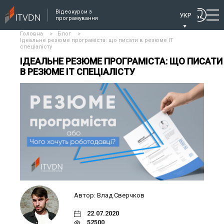
Відеокурси з
УКР
програмування
Головна
>
Блог
>
Ідеальне резюме програміста: що писати в резюме ІТ
спеціалісту
ІДЕАЛЬНЕ РЕЗЮМЕ ПРОГРАМІСТА: ЩО ПИСАТИ
В РЕЗЮМЕ ІТ СПЕЦІАЛІСТУ
Автор: Влад Сверчков
22.07.2020
52500