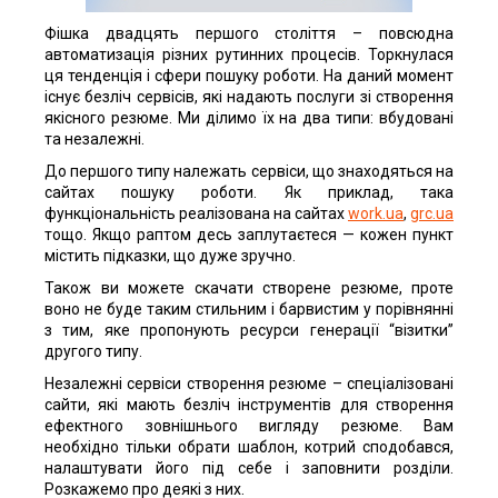
Фішка двадцять першого століття – повсюдна
автоматизація різних рутинних процесів. Торкнулася
ця тенденція і сфери пошуку роботи. На даний момент
існує безліч сервісів, які надають послуги зі створення
якісного резюме. Ми ділимо їх на два типи: вбудовані
та незалежні.
До першого типу належать сервіси, що знаходяться на
сайтах пошуку роботи. Як приклад, така
функціональність реалізована на сайтах
work.ua
,
grc.ua
тощо. Якщо раптом десь заплутаєтеся — кожен пункт
містить підказки, що дуже зручно.
Також ви можете скачати створене резюме, проте
воно не буде таким стильним і барвистим у порівнянні
з тим, яке пропонують ресурси генерації “візитки”
другого типу.
Незалежні сервіси створення резюме – спеціалізовані
сайти, які мають безліч інструментів для створення
ефектного зовнішнього вигляду резюме. Вам
необхідно тільки обрати шаблон, котрий сподобався,
налаштувати його під себе і заповнити розділи.
Розкажемо про деякі з них.