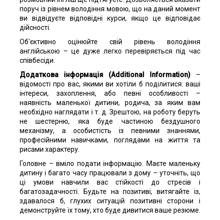
поруч із рівнем володіння мовою, що на даний момент
ви відвідуєте відповідні курси, якщо це відповідає
дійсності.
Об'єктивно оцінюйте свій рівень володіння
англійською – це дуже легко перевіряється під час
співбесіди.
Додаткова інформація (Additional Information)
–
відомості про вас, якими ви хотіли б поділитися: ваші
інтереси, захоплення, або певні особливості –
наявність маленької дитини, родича, за яким вам
необхідно наглядати і т. д. Зрештою, на роботу беруть
не шестерню, яка буде частиною бездушного
механізму, а особистість із певними знаннями,
професійними навичками, поглядами на життя та
рисами характеру.
Головне – вміло подати інформацію. Маєте маленьку
дитину і багато часу працювали з дому – уточніть, що
ці умови навчили вас стійкості до стресів і
багатозадачності. Будьте на позитиві, витягайте із,
здавалося б, глухих ситуацій позитивні сторони і
демонструйте їх тому, хто буде дивитися ваше резюме.