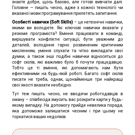
знаєте добре, щось базово, але готові вивчати далі.
Головне — пишіть чесно, адже з кожної технології чи
вказаної мови програмування прилетять запитання.
Особисті навички (Soft Skills)
– це нетехнічні навички,
якими ви володієте. Які ключові навички вказати у
резюме програміста? Вміння працювати в команді,
вирішувати конфліктні ситуації, бути уважним до
деталей, володіння гарно розвиненим критичним
мисленням, уміння слухати та чітко викладати свої
думки, а також інші подібні навички відносяться до
софт скілів, які важливо було б почути працедавцю.
Тобто це ті вміння, які допомагають нам бути
ефективними на будь-якій роботі. Багато софт скілів
писати не треба, однак, щонайменше три найкращі
свої якості вказати необхідно.
Тут теж пишіть чесно, не вводячи роботодавців в
оману – співбесіда змусить вас розкрити карти у будь-
якому випадку. На допомогу прийде невелика порада,
яка допоможе залишатися чесним і при цьому не
торкатися ваших недоліків.