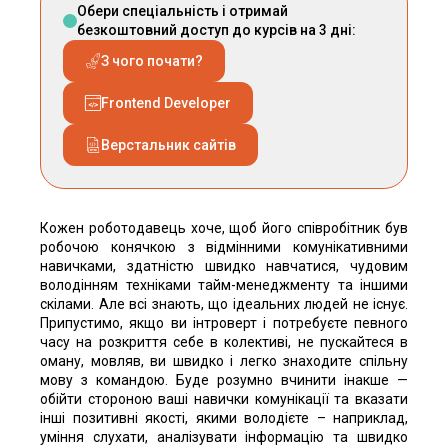
Обери спеціальність і отримай
безкоштовний доступ до курсів на 3 дні:
З чого почати?
Frontend Developer
Верстальник сайтів
Кожен роботодавець хоче, щоб його співробітник був
робочою конячкою з відмінними комунікативними
навичками, здатністю швидко навчатися, чудовим
володінням техніками тайм-менеджменту та іншими
скілами. Але всі знають, що ідеальних людей не існує.
Припустимо, якщо ви інтроверт і потребуєте певного
часу на розкриття себе в колективі, не пускайтеся в
оману, мовляв, ви швидко і легко знаходите спільну
мову з командою. Буде розумно вчинити інакше —
обійти стороною ваші навички комунікації та вказати
інші позитивні якості, якими володієте – наприклад,
уміння слухати, аналізувати інформацію та швидко