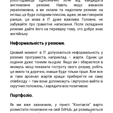
роботодавець однозначно хоче від кандидата
англомовне резюме. Навіть якщо вакансія
україномовна, а ви склали та надіслали резюме на
інгліші, це буде солідним плюсом, адже, як ми говорили
раніше, ця мова в IT дуже важлива. Головне, не
забувайте про грамотне написання. Після складання
резюме дайте його на перевірку тому, хто добре знає
англійську.
Неформальність у резюме
.
Цікавий момент: в IT допускається неформальність у
резюме програміста, наприклад – жарти. Однак це
ходіння дуже тонким льодом. Якщо ви і збираєтеся в
якомусь місці показати гостроту свого розуму, робіть
це вміло та доречно, інакше буде тільки гірше. Але все
ж таки арсенал жартів краще приберегти на саму
співбесіду — там вони допоможуть і віртуозно вийти зі
скрутних положень, і зарядити всіх позитивом.
Портфоліо
.
Як ми вже зазначили, у пункті “Контакти” варто
розмістити посилання на свій GitHub, де розміщуються