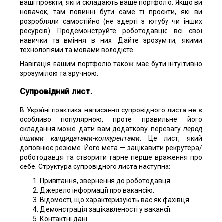
ваші проєкти, які й складають ваше портфоліо. Якщо ви
новачок, там повинні бути саме ті проєкти, які ви
розробляли самостійно (не здерті з ютубу чи інших
ресурсів). Продемонструйте роботодавцю всі свої
навички та вміння в них. Дайте зрозуміти, якими
технологіями та мовами володієте.
Навігація вашим портфоліо також має бути інтуїтивно
зрозумілою та зручною.
Супровідний лист
.
В Україні практика написання супровідного листа не є
особливо популярною, проте правильне його
складання може дати вам додаткову перевагу
перед
іншими кандидатами-конкурентами
. Це лист, який
доповнює резюме. Його мета — зацікавити рекрутера/
роботодавця та створити гарне перше враження про
себе. Структура супровідного листа наступна:
Привітання, звернення до роботодавця.
Джерело інформації про вакансію.
Відомості, що характеризують вас як фахівця.
Демонстрація зацікавленості у вакансії.
Контактні дані.