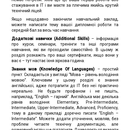
стажування в IT і ви маєте за плечима якийсь крутий
технічний ліцей.
Якщо нещодавно закінчили навчальний заклад,
можете написати тему вашої дипломної роботи та
середній бал за весь час навчання.
Додаткові навички (Additional Skills)
– інформація
про курси, семінари, тренінги та інші програми
навчання, які ви проходили самостійно. В цьому ж
розділі розкажіть про ваші сертифікати, якщо вони у
вас є – тут настає їхня зіркова година.
Знання мов (Knowledge Of Languages)
– простий
пункт. Складається у вигляді “Мова – рівень володіння
мовою”. Ключовим у цьому розділі є знання
англійської, адже потрапити до IT без неї практично
нереально. Не будьте профаном і не пишіть,
наприклад, “English – гарний”. Англійська має декілька
рівнів володіння: Elementary, Pre-Intermediate,
Intermediate, Upper-Intermediate, Advanced, Proficiency,
тому в даному прикладі доречно писати “English –
Intermediate”. Можете додати уточнення, мовляв, без
проблем читаєте технічну документацію, але
розмовний інгліш ще підтягуєте. Дозволяється вказати