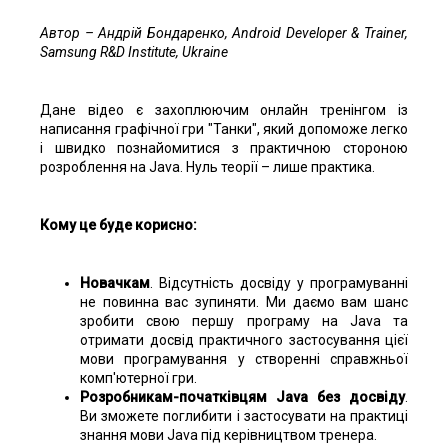
Автор
– Андрій
Бондаренко
, Android Developer & Trainer,
Samsung R&D Institute, Ukraine
Дане відео є захоплюючим онлайн тренінгом із
написання графічної гри "Танки", який допоможе легко
і швидко познайомитися з практичною стороною
розроблення на Java. Нуль теорії – лише практика.
Кому це буде корисно:
Новачкам
. Відсутність досвіду у програмуванні
не повинна вас зупиняти. Ми даємо вам шанс
зробити свою першу програму на Java та
отримати досвід практичного застосування цієї
мови програмування у створенні справжньої
комп'ютерної гри.
Розробникам-початківцям Java без досвіду
.
Ви зможете поглибити і застосувати на практиці
знання мови Java під керівництвом тренера.