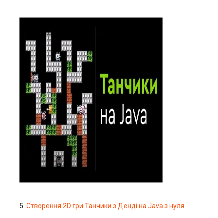
5.
Створення 2D гри Танчики з Денді на Java з нуля