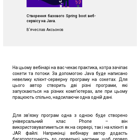
Створення базового Spring boot веб-
сервісу на Java.
В'ячеслав Аксьонов
На цьому вебінарі на вас чекає практика, котра зачіпає
сокети та потоки. За допомогою Java буде написано
невелику клієнт-серверну програму на сокетах. Для
цього автор створить дві різні програми, які
запускаються на різних комп'ютерах, але при цьому
працюють спільно, надсилаючи одна одній дані.
Для зв'язку програм одна з одною буде створено
універсальний клас Phone – він
використовуватиметься як на сервері, так і на клієнті в
JAR файлі. Наприкінці вебінару автор додасть
багатопоточність до серверної частини, щоб сервер