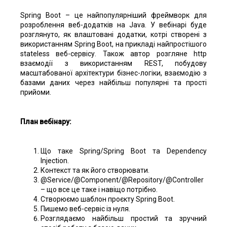
Spring Boot – це найпопулярніший фреймворк для
розроблення веб-додатків на Java. У вебінарі буде
розглянуто, як влаштовані додатки, котрі створені з
використанням Spring Boot, на прикладі найпростішого
stateless веб-сервісу. Також автор розгляне http
взаємодії з використанням REST, побудову
масштабованої архітектури бізнес-логіки, взаємодію з
базами даних через найбільш популярні та прості
прийоми.
План вебінару:
Що таке Spring/Spring Boot та Dependency
Injection.
Контекст та як його створювати.
@Service/@Component/@Repository/@Controller
– що все це таке і навіщо потрібно.
Створюємо шаблон проєкту Spring Boot.
Пишемо веб-сервіс із нуля.
Розглядаємо найбільш простий та зручний