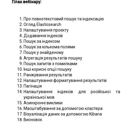
План вебінару:
Про повнотекстовий пошук та індексацію
Огляд Elasticsearch
Налаштування проєкту
Додавання індексів
Пошук за індексом
Пошук за кількома полями
Пошук у знайденому
Агрегація результатів пошуку
Пошук запитів з помилками
Інші корисні опції пошуку
Ранжування результатів
Налаштування форматування результатів
Пагінація
Налаштування індексів для російської та
української мов
Асинхронні виклики
Масштабування за допомогою кластера
Візуалізація даних за допомогою Kibana
Висновок