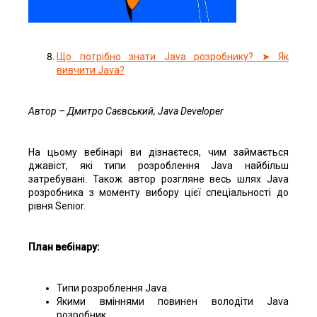
Що потрібно знати Java розробнику? ➤ Як
вивчити Java?
Автор – Дмитро Саєвський, Java Developer
На цьому вебінарі ви дізнаєтеся, чим займається
джавіст, які типи розроблення Java найбільш
затребувані. Також автор розгляне весь шлях Java
розробника з моменту вибору цієї спеціальності до
рівня Senior.
План вебінару:
Типи розроблення Java.
Якими вміннями повинен володіти Java
розробник.