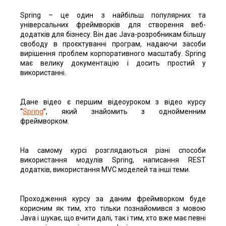
Spring – це один з найбільш популярних та
універсальних фреймворків для створення веб-
додатків для бізнесу. Він дає Java-розробникам більшу
свободу в проєктуванні програм, надаючи засоби
вирішення проблем корпоративного масштабу. Spring
має велику документацію і досить простий у
використанні.
Дане відео є першим відеоуроком з відео курсу
“
Spring
”, який знайомить з однойменним
фреймворком.
На самому курсі розглядаються різні способи
використання модулів Spring, написання REST
додатків, використання MVC моделей та інші теми.
Проходження курсу за даним фреймворком буде
корисним як тим, хто тільки познайомився з мовою
Java і шукає, що вчити далі, так і тим, хто вже має певні