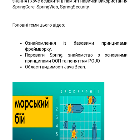
знання і хоче освіжити в пам'яті навички використання
SpringCore, SpringWeb, SpringSecurity.
Головні теми цього відео:
Ознайомлення із базовими принципами
фреймворку.
Переваги Spring, знайомство з основними
принципами ООП та поняттям POJO.
Області видимості Java Bean.