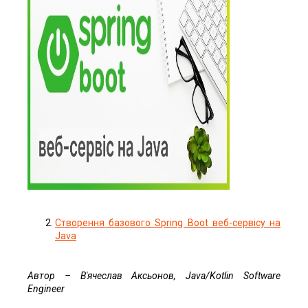
Створення базового Spring Boot веб-сервісу на
Java
Автор
– В
'ячеслав
Аксьонов
, Java/Kotlin Software
Engineer