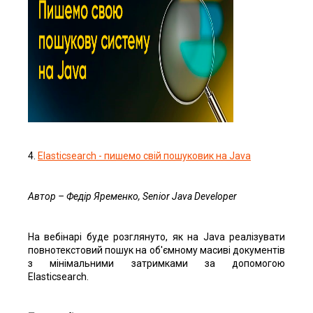
4.
Elasticsearch - пишемо свій пошуковик на Java
Автор
– Федір
Яременко
, Senior Java Developer
На вебінарі буде розглянуто, як на Java реалізувати
повнотекстовий пошук на об'ємному масиві документів
з мінімальними затримками за допомогою
Elasticsearch.