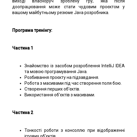
виході власноруч зроблену гру, яка після
доопрацювання може стати чудовим проєктом у
вашому майбутньому резюме Java розробника.
Програма тренінгу:
Частина 1
Знайомство із засобом розроблення IntelliJ IDEA
та мовою програмування Java.
Розбивання проєкту на підзавдання.
Робота з масивами під час створення поля бою.
Створення перших об'єктів.
Використання об'єктів з масивами.
Частина 2
Тонкості роботи з консоллю при відображенні
ігрових об'єктів.