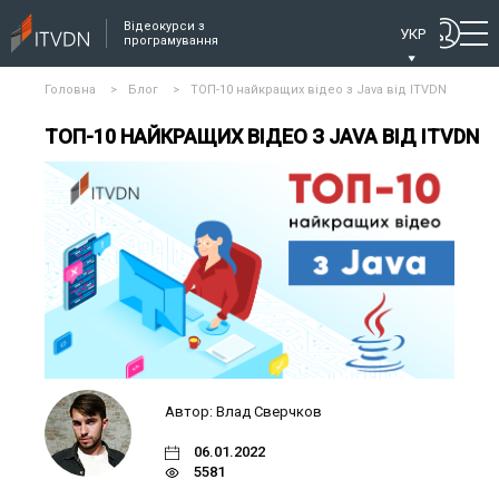
Відеокурси з
УКР
програмування
Головна
>
Блог
>
ТОП-10 найкращих відео з Java від ITVDN
ТОП-10 НАЙКРАЩИХ ВІДЕО З JAVA ВІД ITVDN
Автор: Влад Сверчков
06.01.2022
5581