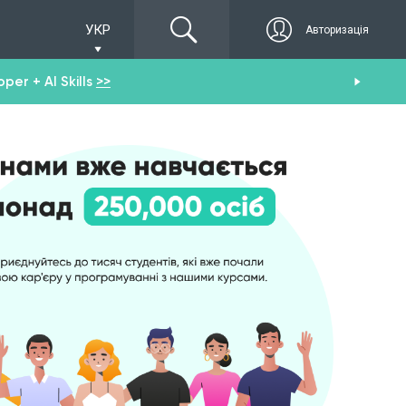
УКР
Авторизація
er + AI Skills
>>
Пол