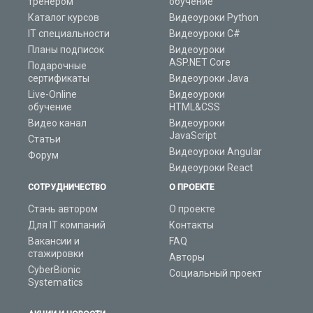
тренером
обучение
Каталог курсов
Видеоуроки Python
IT специальности
Видеоуроки C#
Планы подписок
Видеоуроки
ASP.NET Core
Подарочные
сертификаты
Видеоуроки Java
Live-Online
Видеоуроки
обучение
HTML&CSS
Видео канал
Видеоуроки
JavaScript
Статьи
Видеоуроки Angular
Форум
Видеоуроки React
СОТРУДНИЧЕСТВО
О ПРОЕКТЕ
Стань автором
О проекте
Для IT компаний
Контакты
Вакансии и
FAQ
стажировки
Авторы
CyberBionic
Социальный проект
Systematics