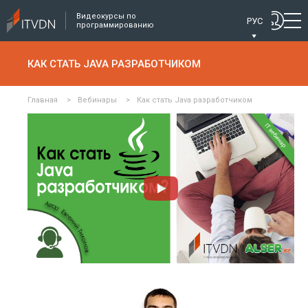
Видеокурсы по
РУС
программированию
КАК СТАТЬ JAVA РАЗРАБОТЧИКОМ
Главная
>
Вебинары
>
Как стать Java разработчиком