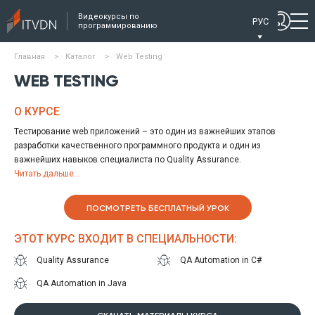
Видеокурсы по
РУС
программированию
Главная
>
Каталог
>
Web Testing
WEB TESTING
О КУРСЕ
Тестирование web приложений – это один из важнейших этапов
разработки качественного программного продукта и один из
важнейших навыков специалиста по Quality Assurance.
Курс Web Testing раскрывает особенности и нюансы работы QA
Читать дальше...
специалиста с web приложениями. На курсе рассматривается
архитектура Web приложений, применение повседневных
ПОСМОТРЕТЬ БЕСПЛАТНЫЙ УРОК
инструментов тестирования (Chrome Developer Tools, Fiddler и др) и
возможности автоматизации тестирования с Record&Play в Selenium
ЭТОТ КУРС ВХОДИТ В СПЕЦИАЛЬНОСТИ:
IDE, доступные специалистам по мануальному тестированию. Вы
познакомитесь с технологиями и процессами Continuous Integration,
Quality Assurance
QA Automation in C#
и Continuous Delivery (непрерывная интеграция и непрерывная
QA Automation in Java
доставка), местом QA специалиста в этих процессах, разберете
особенности тестирования API, и особенности тестирования
производительности web приложений. Также вы узнаете