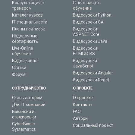
Консультация с
С чего начать
тренером
обучение
Каталог курсов
Видеоуроки Python
IT специальности
Видеоуроки C#
Планы подписок
Видеоуроки
ASP.NET Core
Подарочные
сертификаты
Видеоуроки Java
Live-Online
Видеоуроки
обучение
HTML&CSS
Видео канал
Видеоуроки
JavaScript
Статьи
Видеоуроки Angular
Форум
Видеоуроки React
СОТРУДНИЧЕСТВО
О ПРОЕКТЕ
Стань автором
О проекте
Для IT компаний
Контакты
Вакансии и
FAQ
стажировки
Авторы
CyberBionic
Социальный проект
Systematics