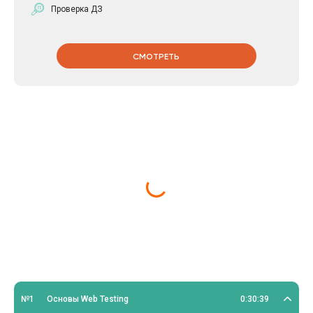
плоскостях, понимать такие техники оценивания, как
Проверка ДЗ
Decomposition, Bottom Up, Expert Opinion, By analogies, PERT,
оценивание в Agile (T shirt, Bucket system, Large/Small, Planning
pocker, цифры Фибоначчи).
СМОТРЕТЬ
№1
Основы Web Testing
0:30:39