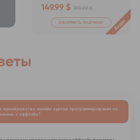
149.99 $
199.99 $
Акция
ОФОРМИТЬ ПОДПИСКУ
веты
м преимущество онлайн курсов программирования по
нению с оффлайн?