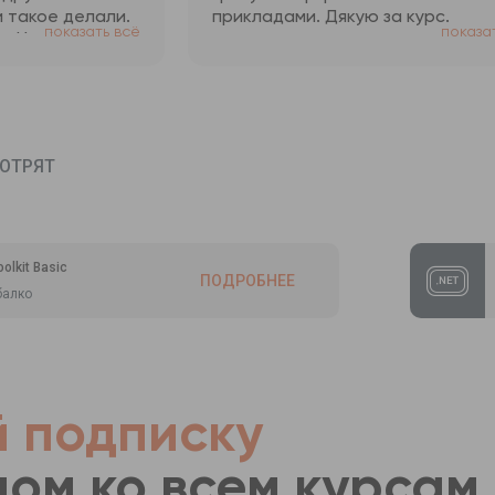
 такое делали.
прикладами. Дякую за курс.
показать всё
показа
о. И объясняют
ересные.
ОТРЯТ
lkit Basic
ПОДРОБНЕЕ
балко
 подписку
пом ко всем курсам