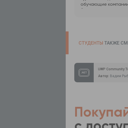
обучающие компании
Это я считаю здоров
хорошо. И курсы инт
Спасибо.
СТУДЕНТЫ
ТАКЖЕ СМ
UWP Community Too
Автор:
Вадим Ры
Покупай
с досту