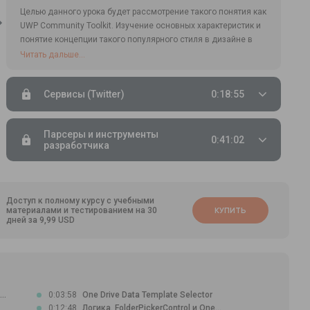
Целью данного урока будет рассмотрение такого понятия как
UWP Community Toolkit. Изучение основных характеристик и
понятие концепции такого популярного стиля в дизайне в
среде платформ Microsoft - Windows 10.
Читать дальше...
Сервисы (Twitter)
0:18:55
Парсеры и инструменты
0:41:02
разработчика
Доступ к полному курсу с учебными
материалами и тестированием на 30
КУПИТЬ
дней за 9,99 USD
..
0:03:58
One Drive Data Template Selector
0:12:48
Логика. FolderPickerControl и One...