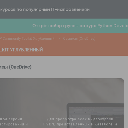
 курсов по популярным IT-направлениям
Откріт набор группы на курс Python Develop
 Community Toolkit Углубленный
>
Сервисы (OneDrive)
LKIT УГЛУБЛЕННЫЙ
сы (OneDrive)
лной версии
Для просмотра всех видеокурсов
естирования и
ITVDN, представленных в Каталоге, а