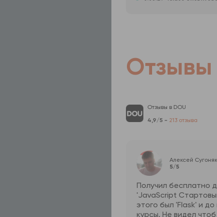
Отзывы
Отзывы в DOU
4,9/5 -
213 отзыва
Алексей Сугоня
5/5
Получил бесплатно д
'JavaScript Стартовы
этого был 'Flask' и д
курсы. Не видел чтоб