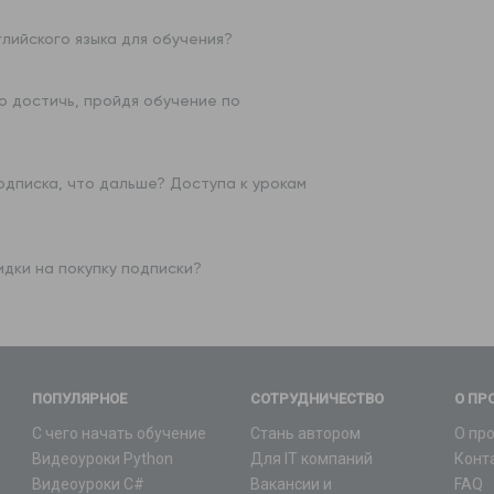
глийского языка для обучения?
о достичь, пройдя обучение по
одписка, что дальше? Доступа к урокам
дки на покупку подписки?
ПОПУЛЯРНОЕ
СОТРУДНИЧЕСТВО
О ПР
С чего начать обучение
Стань автором
О пр
Видеоуроки Python
Для IT компаний
Конт
Видеоуроки C#
Вакансии и
FAQ