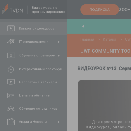
Видеокурсы по
300+
ПОДПИСКА
программированию
End
,
FullStack
,
C#/.NET
,
Java
и
QA
Каталог видеокурсов
Главная
>
Каталог
>
UWP
IT специальности
UWP COMMUNITY TOO
Обучение с тренером
ВИДЕОУРОК №13. Серви
Интерактивный практикум
Бесплатные вебинары
Цены на обучение
Обучение сотрудников
Для просмотра по
Акции и Новости
видеокурса, онлайн т