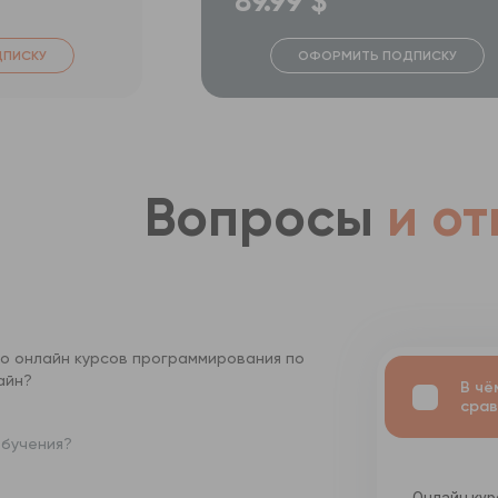
89.99 $
ПИСКУ
ОФОРМИТЬ ПОДПИСКУ
Вопросы
и от
о онлайн курсов программирования по
айн?
В чё
срав
обучения?