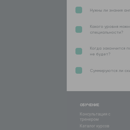
Нужны ли знания ан
Какого уровня можн
специальности?
Когда закончится п
не будет?
Суммируются ли ски
ОБУЧЕНИЕ
Консультация с
тренером
Каталог курсов