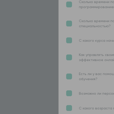
Сколько времени п
программирование
Сколько времени по
специальностью?
С какого курса нач
Как управлять сво
эффективное онла
Есть ли у вас помо
обучения?
Возможно ли персо
С какого возраста