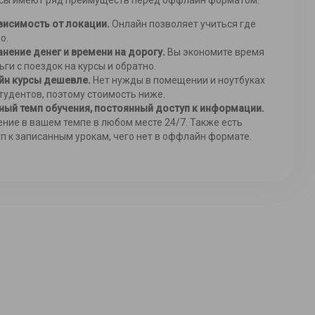
сы имеют ряд преимуществ перед оффлайн форматом:
висимость от локации.
Онлайн позволяет учиться где
о.
нение денег и времени на дорогу.
Вы экономите время
ьги с поездок на курсы и обратно.
йн курсы дешевле.
Нет нужды в помещении и ноутбуках
тудентов, поэтому стоимость ниже.
ный темп обучения, постоянный доступ к информации.
ние в вашем темпе в любом месте 24/7. Также есть
п к записанным урокам, чего нет в оффлайн формате.