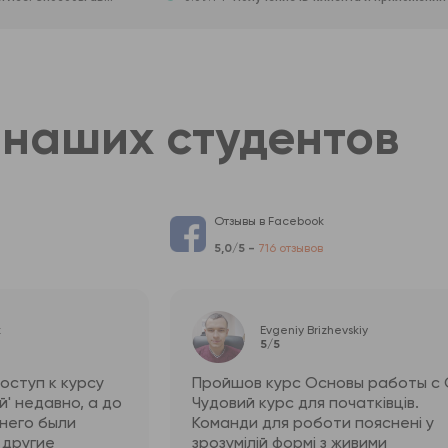
наших студентов
Отзывы в Facebook
5,0/5 -
716 отзывов
к
Evgeniy Brizhevskiy
5/5
оступ к курсу
Пройшов курс Основы работы с G
й' недавно, а до
Чудовий курс для початківців.
о него были
Команди для роботи пояснені у
 другие
зрозумілій формі з живими