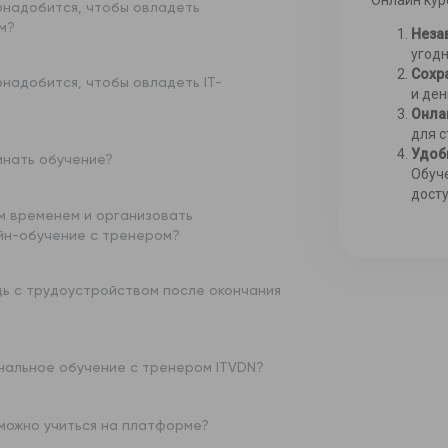
Онлайн кур
онадобится, чтобы овладеть
м?
Неза
угодн
Сохра
надобится, чтобы овладеть IT-
и ден
Онла
для с
Удоб
инать обучение?
Обуче
досту
им временем и организовать
йн-обучение с тренером?
щь с трудоустройством после окончания
нальное обучение с тренером ITVDN?
 можно учиться на платформе?