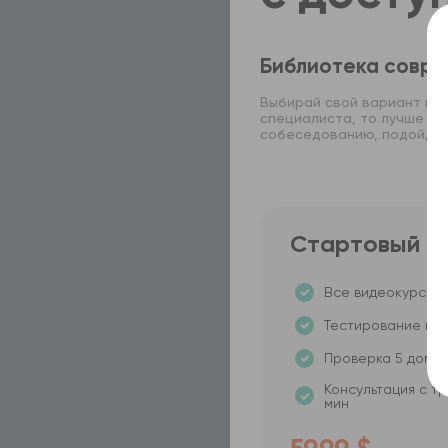
Библиотека совре
Выбирай свой вариант под
специалиста, то лучше выб
собеседованию, подойдет
Стартовый
Все видеокурсы н
Тестирование по 
Проверка 5 дома
Консультация с т
мин