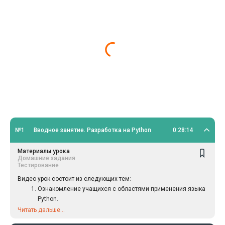
№1
Вводное занятие. Разработка на Python
0:28:14
Материалы урока
Домашние задания
Тестирование
Видео урок состоит из следующих тем:
Ознакомление учащихся с областями применения языка
Python.
Понятие веб-разработки.
Читать дальше...
Основные этапы разработки проектов.