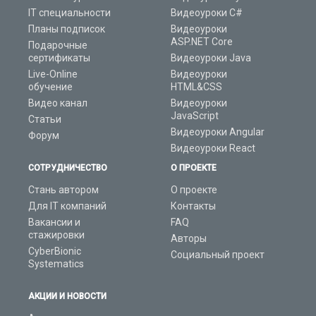
IT специальности
Видеоуроки C#
Планы подписок
Видеоуроки
ASP.NET Core
Подарочные
сертификаты
Видеоуроки Java
Live-Online
Видеоуроки
обучение
HTML&CSS
Видео канал
Видеоуроки
JavaScript
Статьи
Видеоуроки Angular
Форум
Видеоуроки React
СОТРУДНИЧЕСТВО
О ПРОЕКТЕ
Стань автором
О проекте
Для IT компаний
Контакты
Вакансии и
FAQ
стажировки
Авторы
CyberBionic
Социальный проект
Systematics
АКЦИИ И НОВОСТИ