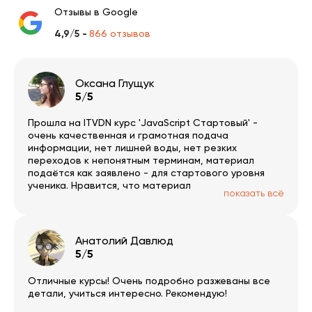
Отзывы в Google
4,9/5 -
866 отзывов
Оксана Глущук
5/5
Прошла на ITVDN курс 'JavaScript Стартовый' -
очень качественная и грамотная подача
информации, нет лишней воды, нет резких
переходов к непонятным терминам, материал
подаётся как заявлено - для стартового уровня
ученика. Нравится, что материал
показать всё
структурированный и иллюстрируется примерами,
воспринимается и выучивается все достаточно
легко. Также советую посетить вебинары - лекторы
действительно разбираются в теме, всё толково и
Анатолий Давлюд
без агрессивного маркетинга. Спасибо за труд
5/5
всей команде ITVDN!
Отличные курсы! Очень подробно разжеваны все
детали, учиться интересно. Рекомендую!