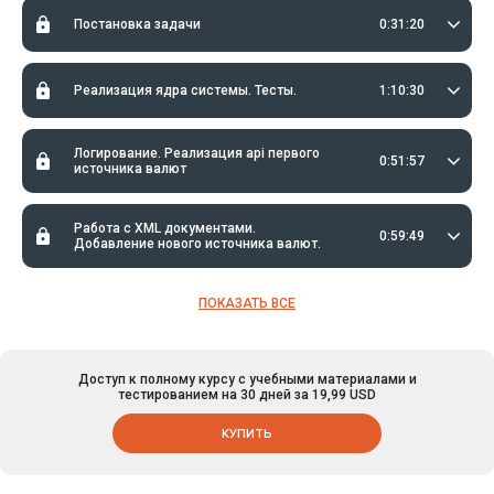
Краткий обзор проекта, который будет разрабатываться в
Постановка задачи
0:31:20
рамках курса.
Подготовка к разработке: подготовка виртуальной среды,
установка необходимых библиотек
Реализация ядра системы. Тесты.
1:10:30
Логирование. Реализация api первого
0:51:57
источника валют
Работа с XML документами.
0:59:49
Добавление нового источника валют.
ПОКАЗАТЬ ВСЕ
Доступ к полному курсу с учебными материалами и
тестированием на 30 дней за 19,99 USD
КУПИТЬ