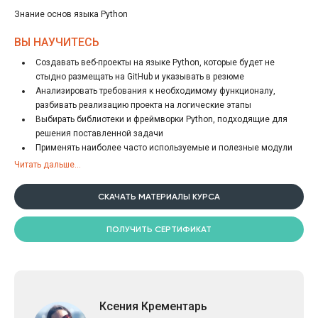
Знание основ языка Python
ВЫ НАУЧИТЕСЬ
Создавать веб-проекты на языке Python, которые будет не
стыдно размещать на GitHub и указывать в резюме
Анализировать требования к необходимому функционалу,
разбивать реализацию проекта на логические этапы
Выбирать библиотеки и фреймворки Python, подходящие для
решения поставленной задачи
Применять наиболее часто используемые и полезные модули
Python
Читать дальше...
Писать тесты на каждом из этапов разработки проекта
Проводить рефакторинг собственного кода, оптимизировать его
СКАЧАТЬ МАТЕРИАЛЫ КУРСА
Размещать проект на хостинге Heroku
ПОЛУЧИТЬ СЕРТИФИКАТ
Ксения Крементарь