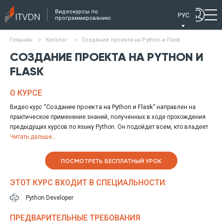
Видеокурсы по
РУС
программированию
Главная
>
Каталог
>
Создание проекта на Python и Flask
СОЗДАНИЕ ПРОЕКТА НА PYTHON И
FLASK
О КУРСЕ
Создание проекта на Python и Flask
Видео курс “
” направлен на
практическое применение знаний, полученных в ходе прохождения
предыдущих курсов по языку Python. Он подойдет всем, кто владеет
основами Python и желает отойти от теории и больше углубиться в
Читать дальше...
практику. В рамках данного курса учащиеся разработают небольшой
веб-проект с нуля - от проектирования БД и создания необходимых
ПОСМОТРЕТЬ БЕСПЛАТНЫЙ УРОК
моделей до размещения проекта на сервере.
Разработка проекта будет происходить итеративно, от простого
ЭТОТ КУРС ВХОДИТ В СПЕЦИАЛЬНОСТИ:
скрипта к дальнейшему усложнению функционала, как это часто и
бывает при поступлении задачи от заказчика. После прохождения
Python Developer
курса студенты смогут самостоятельно разрабатывать веб-
приложения с использованием фреймворков.
ПРЕДВАРИТЕЛЬНЫЕ ТРЕБОВАНИЯ