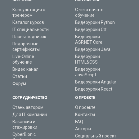
ОБУЧЕНИЕ
ПОПУЛЯРНОЕ
Консультация с
С чего начать
тренером
обучение
Каталог курсов
Видеоуроки Python
IT специальности
Видеоуроки C#
Планы подписок
Видеоуроки
ASP.NET Core
Подарочные
сертификаты
Видеоуроки Java
Live-Online
Видеоуроки
обучение
HTML&CSS
Видео канал
Видеоуроки
JavaScript
Статьи
Видеоуроки Angular
Форум
Видеоуроки React
СОТРУДНИЧЕСТВО
О ПРОЕКТЕ
Стань автором
О проекте
Для IT компаний
Контакты
Вакансии и
FAQ
стажировки
Авторы
CyberBionic
Социальный проект