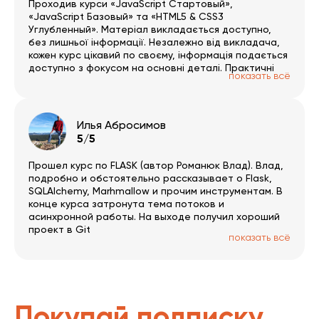
Проходив курси «JavaScript Стартовый»,
«JavaScript Базовый» та «HTML5 & CSS3
Углубленный». Матеріал викладається доступно,
без лишньої інформації. Незалежно від викладача,
кожен курс цікавий по своєму, інформація подається
доступно з фокусом на основні деталі. Практичні
показать всё
завдання цікаві й допомагають повністю
розібратись в прослуханому матеріалі. Платформа
зручна і проста в користуванні. За результатами
пройденого матеріалу можна пройти тестування, з
Илья Абросимов
об’єктивним оцінюванням засвоєних знань, і
5/5
отримати сертифікат. Раджу усім.
Прошел курс по FLASK (автор Романюк Влад). Влад,
подробно и обстоятельно рассказывает о Flask,
SQLAlchemy, Marhmallow и прочим инструментам. В
конце курса затронута тема потоков и
асинхронной работы. На выходе получил хороший
проект в Git
показать всё
Покупай подписку