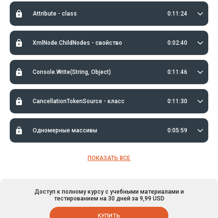
Attribute - class
0:11:24
XmlNode.ChildNodes - свойство
0:02:40
Console.Write(String, Object)
0:11:46
CancellationTokenSource - класс
0:11:30
Одномерные массивы
0:05:59
ПОКАЗАТЬ ВСЕ
Доступ к полному курсу с учебными материалами и
тестированием на 30 дней за 9,99 USD
КУПИТЬ