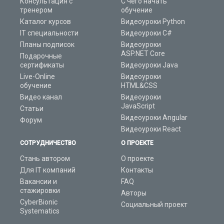
Консультация с
С чего начать
тренером
обучение
Каталог курсов
Видеоуроки Python
IT специальности
Видеоуроки C#
Планы подписок
Видеоуроки
ASP.NET Core
Подарочные
сертификаты
Видеоуроки Java
Live-Online
Видеоуроки
обучение
HTML&CSS
Видео канал
Видеоуроки
JavaScript
Статьи
Видеоуроки Angular
Форум
Видеоуроки React
СОТРУДНИЧЕСТВО
О ПРОЕКТЕ
Стань автором
О проекте
Для IT компаний
Контакты
Вакансии и
FAQ
стажировки
Авторы
CyberBionic
Социальный проект
Systematics