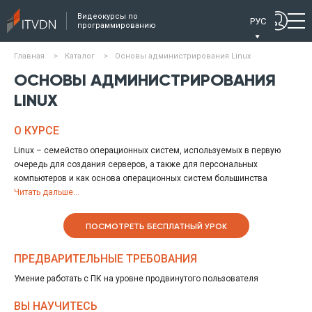
Видеокурсы по
РУС
программированию
Главная
>
Каталог
>
Основы администрирования Linux
ОСНОВЫ АДМИНИСТРИРОВАНИЯ
LINUX
О КУРСЕ
Linux – семейство операционных систем, используемых в первую
очередь для создания серверов, а также для персональных
компьютеров и как основа операционных систем большинства
смартфонов.
Читать дальше...
Курс «Основы администрирования Linux» дает базовые знания
процессов установки, настройки и работы с данной операционной
ПОСМОТРЕТЬ БЕСПЛАТНЫЙ УРОК
системой на примере одной из версий Linux - Ubuntu. Вы
познакомитесь с основами работы в терминале, основными
ПРЕДВАРИТЕЛЬНЫЕ ТРЕБОВАНИЯ
утилитами, необходимыми для каждодневной работы, основами
настройки web-сервера и сервера баз данных на Linux.
Умение работать с ПК на уровне продвинутого пользователя
ВЫ НАУЧИТЕСЬ