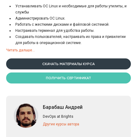
Устанавливать ОС Linux и необходимые для работы утилиты, и
службы
Администрировать ОС Linux.
Работать с жесткими дисками и файловой системой.
Настраивать терминал для удобства работы.
Создавать пользователей, настраивать их права и привилегии
для работы в операционной системе.
Управлять процессами в системе.
Читать дальше...
Использовать bash для написания скриптов.
Использовать vim и понимать основы работы с ним.
СКАЧАТЬ МАТЕРИАЛЫ КУРСА
Работать с текстовыми потоками.
Работать с архиваторами, бэкапами и планировщиком задач.
ПОЛУЧИТЬ СЕРТИФИКАТ
Настраивать сеть и понимать основы работы сетевых
протоколов.
Понимать основы безопасности работы операционной системы
и реализовывать ее.
Организовывать логирование и вести логи.
Барабаш Андрей
Выполнять установку и базовую настройку web-server-а и
сервера баз данных.
DevOps at Brights
Другие курсы автора