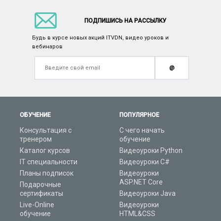
ПОДПИШИСЬ НА РАССЫЛКУ
Будь в курсе новых акций ITVDN, видео уроков и
вебинаров
@
ОБУЧЕНИЕ
ПОПУЛЯРНОЕ
Консультация с
С чего начать
тренером
обучение
Каталог курсов
Видеоуроки Python
IT специальности
Видеоуроки C#
Планы подписок
Видеоуроки
ASP.NET Core
Подарочные
сертификаты
Видеоуроки Java
Live-Online
Видеоуроки
обучение
HTML&CSS