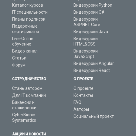
Каталог курсов
Видеоуроки Python
IT специальности
Видеоуроки C#
Планы подписок
Видеоуроки
ASP.NET Core
Подарочные
сертификаты
Видеоуроки Java
Live-Online
Видеоуроки
обучение
HTML&CSS
Видео канал
Видеоуроки
JavaScript
Статьи
Видеоуроки Angular
Форум
Видеоуроки React
СОТРУДНИЧЕСТВО
О ПРОЕКТЕ
Стань автором
О проекте
Для IT компаний
Контакты
Вакансии и
FAQ
стажировки
Авторы
CyberBionic
Социальный проект
Systematics
АКЦИИ И НОВОСТИ