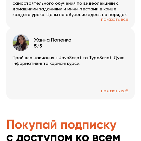
самостоятельного обучения по видеолекциям с
домашними заданиями и мини-тестами в конце
каждого урока. Цены на обучение здесь на порядок
показать всё
ниже, чем в оффлане и учиться можно спокойно в
своем темпе в любое время суток. Нововведением
платформы стали курсы онлайн в потоке с
преподавателем, хотя этот вид обучения я еще не
Жанна Попенко
пробовала. Отдельно хочу отметить
5/5
преподавателя Дмитрий Охрименко, который очень
подробно все объясняет и на словах, и на
Пройшла навчання з JavaScript та TypeScript. Дуже
картинках, и на примерах (курсы Javascript). Кстати
інформативні та корисні курси.
обновленный курс Javascript Starter был 10 дней
доступен бесплатно, и за это время вполне
возможно его освоить.
показать всё
Покупай подписку
с доступом ко всем