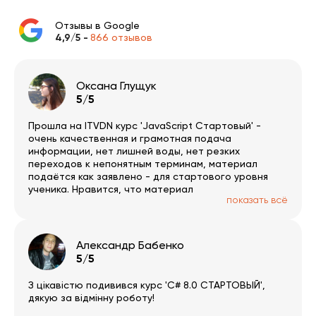
Отзывы в Google
4,9/5 -
866 отзывов
Оксана Глущук
5/5
Прошла на ITVDN курс 'JavaScript Стартовый' -
очень качественная и грамотная подача
информации, нет лишней воды, нет резких
переходов к непонятным терминам, материал
подаётся как заявлено - для стартового уровня
ученика. Нравится, что материал
показать всё
структурированный и иллюстрируется примерами,
воспринимается и выучивается все достаточно
легко. Также советую посетить вебинары - лекторы
действительно разбираются в теме, всё толково и
Александр Бабенко
без агрессивного маркетинга. Спасибо за труд
5/5
всей команде ITVDN!
З цікавістю подивився курс 'C# 8.0 СТАРТОВЫЙ',
дякую за відмінну роботу!