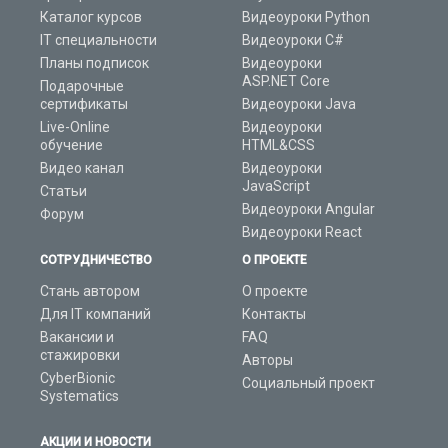
Каталог курсов
Видеоуроки Python
IT специальности
Видеоуроки C#
Планы подписок
Видеоуроки
ASP.NET Core
Подарочные
сертификаты
Видеоуроки Java
Live-Online
Видеоуроки
обучение
HTML&CSS
Видео канал
Видеоуроки
JavaScript
Статьи
Видеоуроки Angular
Форум
Видеоуроки React
СОТРУДНИЧЕСТВО
О ПРОЕКТЕ
Стань автором
О проекте
Для IT компаний
Контакты
Вакансии и
FAQ
стажировки
Авторы
CyberBionic
Социальный проект
Systematics
АКЦИИ И НОВОСТИ