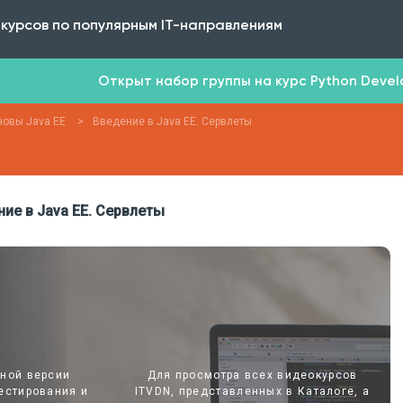
 курсов по популярным IT-направлениям
Открыт набор группы на курс Python Develop
овы Java EE
>
Введение в Java EE. Сервлеты
е в Java EE. Сервлеты
лной версии
Для просмотра всех видеокурсов
естирования и
ITVDN, представленных в Каталоге, а