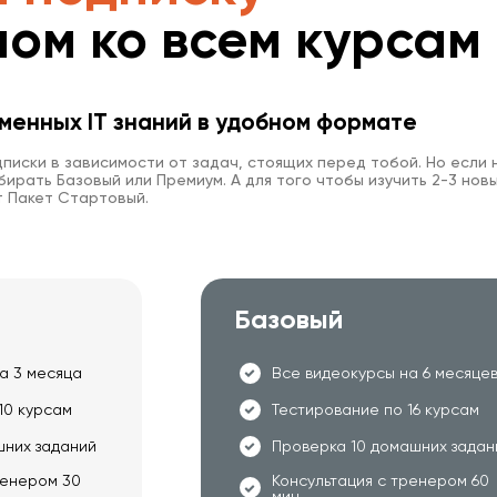
пом ко всем курсам
менных IT знаний в удобном формате
писки в зависимости от задач, стоящих перед тобой. Но если 
ирать Базовый или Премиум. А для того чтобы изучить 2-3 новы
 Пакет Стартовый.
Базовый
а 3 месяца
Все видеокурсы на 6 месяце
10 курсам
Тестирование по 16 курсам
шних заданий
Проверка 10 домашних задан
ренером 30
Консультация с тренером 60
мин