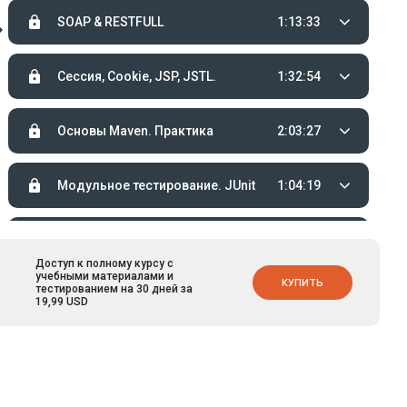
SOAP & RESTFULL
1:13:33
Сессия, Cookie, JSP, JSTL.
1:32:54
Основы Maven. Практика
2:03:27
Модульное тестирование. JUnit
1:04:19
Фильтры. JSF.
1:16:03
Доступ к полному курсу с
учебными материалами и
КУПИТЬ
тестированием на 30 дней за
Введение в Spring. Beans
1:31:54
19,99 USD
Spring автосвязывание. АОП
1:42:29
Spring и базы данных
1:52:24