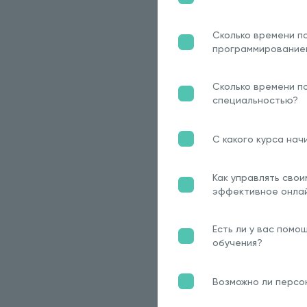
Сколько времени п
программирование
Сколько времени по
специальностью?
С какого курса нач
Как управлять сво
эффективное онла
Есть ли у вас помо
обучения?
Возможно ли персо