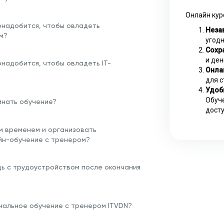
Онлайн кур
онадобится, чтобы овладеть
Неза
м?
угодн
Сохра
и ден
надобится, чтобы овладеть IT-
Онла
для с
Удоб
Обуче
инать обучение?
досту
им временем и организовать
йн-обучение с тренером?
щь с трудоустройством после окончания
нальное обучение с тренером ITVDN?