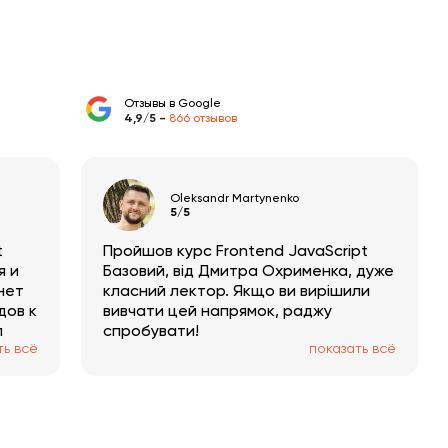
Введение в Spring MVC
1:08:06
Отзывы в Google
Следующий
Разработка Web Services на
4,9/5 -
866 отзывов
курс:
платформе Java
Oleksandr Martynenko
5/5
t
Пройшов курс Frontend JavaScript
я и
Базовий, від Дмитра Охрименка, дуже
нет
класний лектор. Якщо ви вирішили
дов к
вивчати цей напрямок, раджу
л
спробувати!
ть всё
показать всё