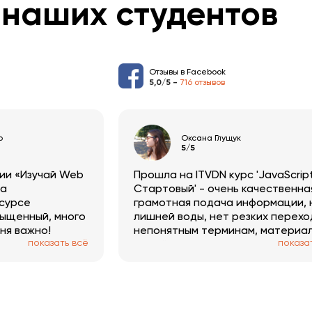
наших студентов
Отзывы в Facebook
5,0/5 -
716 отзывов
о
Оксана Глущук
5/5
ии «Изучай Web
Прошла на ITVDN курс 'JavaScrip
на
Стартовый' - очень качественна
сурсе
грамотная подача информации, 
сыщенный, много
лишней воды, нет резких перехо
ня важно!
непонятным терминам, материа
показать всё
показа
ал и рассказал
подаётся как заявлено - для
 Нашла много
стартового уровня ученика.
области
Нравится, что материал
структурированный и
иллюстрируется примерами,