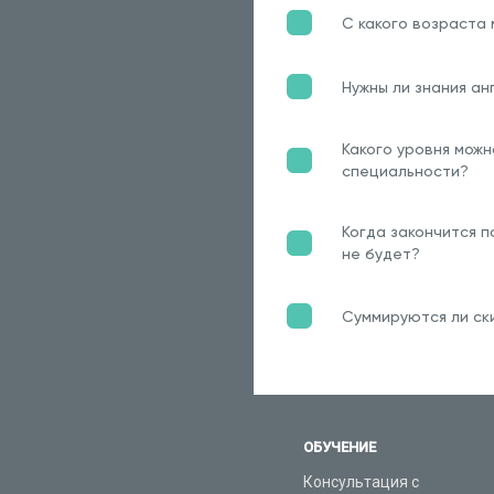
С какого возраста
Нужны ли знания ан
Какого уровня можн
специальности?
Когда закончится п
не будет?
Суммируются ли ски
ОБУЧЕНИЕ
Консультация с