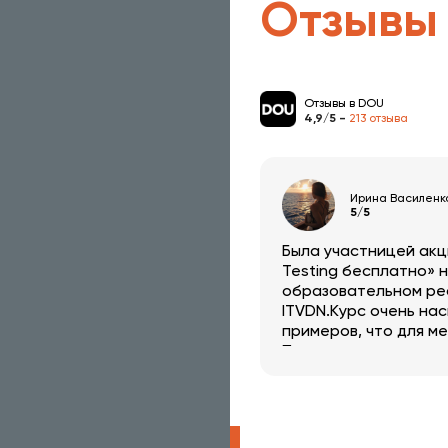
Отзывы
Отзывы в DOU
4,9/5 -
213 отзыва
Ирина Василенк
5/5
Была участницей акц
Testing бесплатно» 
образовательном ре
ITVDN.Курс очень на
примеров, что для ме
Преподаватель показ
доступно и понятно.
нового полезного в 
тестирования!