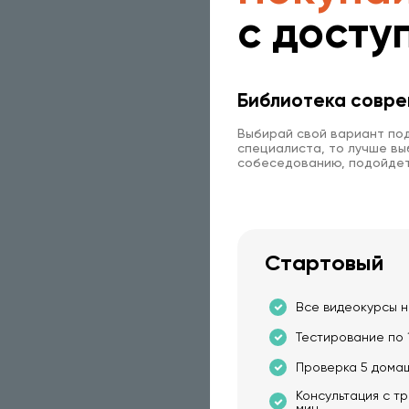
с досту
Библиотека совре
Выбирай свой вариант под
специалиста, то лучше выб
собеседованию, подойдет
Стартовый
Все видеокурсы н
Тестирование по 
Проверка 5 дома
Консультация с т
мин