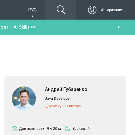
РУС
Авторизация
er + AI Skills
>>
Пол
Андрей Губаренко
Java Developer
Другие курсы автора
Длительность:
9 ч 30 м
Уроков:
24