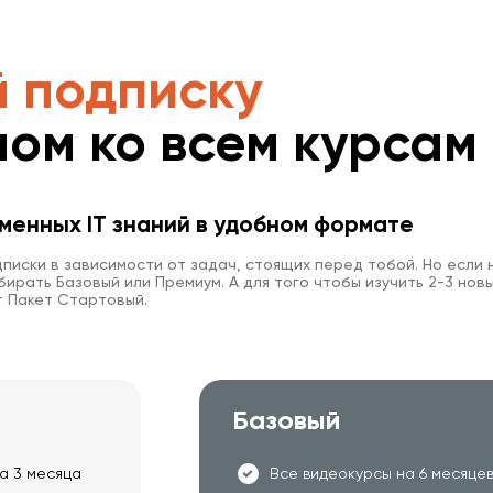
вно щоби нічого
уже багато
аним напрямком.
 подписку
иси трошки
то зустрічаю
пом ко всем курсам
 в цілому на
. РАДЖУ!
менных IT знаний в удобном формате
писки в зависимости от задач, стоящих перед тобой. Но если 
ирать Базовый или Премиум. А для того чтобы изучить 2-3 новы
 Пакет Стартовый.
Базовый
а 3 месяца
Все видеокурсы на 6 месяце