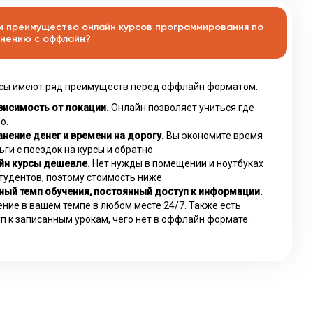
м преимущество онлайн курсов программирования по
нению с оффлайн?
сы имеют ряд преимуществ перед оффлайн форматом:
висимость от локации.
Онлайн позволяет учиться где
о.
нение денег и времени на дорогу.
Вы экономите время
ьги с поездок на курсы и обратно.
йн курсы дешевле.
Нет нужды в помещении и ноутбуках
тудентов, поэтому стоимость ниже.
ный темп обучения, постоянный доступ к информации.
ние в вашем темпе в любом месте 24/7. Также есть
п к записанным урокам, чего нет в оффлайн формате.