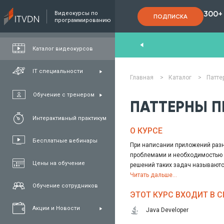
300+
Видеокурсы по
ПОДПИСКА
программированию
End
,
FullStack
,
C#/.NET
,
Java
и
QA
Каталог видеокурсов
IT специальности
Главная
>
Каталог
>
Патте
Обучение с тренером
ПАТТЕРНЫ П
Интерактивный практикум
О КУРСЕ
Бесплатные вебинары
При написании приложений разн
проблемами и необходимостью 
Цены на обучение
решений таких задач называютс
На курсе “Паттерны проектиров
Читать дальше...
паттерна проектирования прило
Обучение сотрудников
ЭТОТ КУРС ВХОДИТ В 
как сами паттерны, так и их ра
взаимодействие. В видеоурока
Акции и Новости
Java Developer
паттернов при написании прило