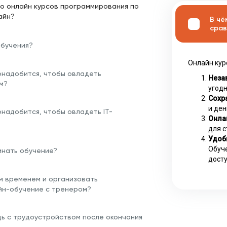
о онлайн курсов программирования по
айн?
В чё
срав
обучения?
Онлайн кур
онадобится, чтобы овладеть
Неза
м?
угодн
Сохра
и ден
надобится, чтобы овладеть IT-
Онла
для с
Удоб
Обуче
инать обучение?
досту
им временем и организовать
йн-обучение с тренером?
щь с трудоустройством после окончания