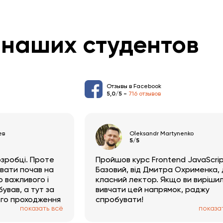
наших студентов
Отзывы в Facebook
5,0/5 -
716 отзывов
ев
Oleksandr Martynenko
5/5
озробці. Проте
Пройшов курс Frontend JavaScri
ювати почав на
Базовий, від Дмитра Охрименка,
о важливого і
класний лектор. Якщо ви виріши
ував, а тут за
вивчати цей напрямок, раджу
го проходження
спробувати!
показать всё
показа
пектам згадую
 висмикуючи з