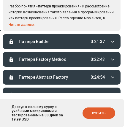
Разбор понятия «паттерн проектирования» и рассмотрение
истории возникновения такого явления в программировании
как паттерн проектирования. Рассмотрение моментов, в
которых паттерны проектирования помогают решить часто
Читать дальше...
возникающие перед разработчиками проблемы, а также,
рассмотрение моментов неуместного использования
Паттерн Builder
0:21:37
паттернов проектирования, которое приводит к обратному
эффекту. Рассмотрение понятия «антипаттерна», как
явления, которое возникло вследствие заблуждений
Паттерн Factory Method
0:22:43
разработчиков и регулярного неуместного применения
паттернов проектирования.
Паттерн Abstract Factory
0:24:54
Паттерн Prototype
0:28:11
Доступ к полному курсу с
учебными материалами и
Паттерн Singleton
0:29:08
КУПИТЬ
тестированием на 30 дней за
19,99 USD
Паттерн Adapter
0:21:12