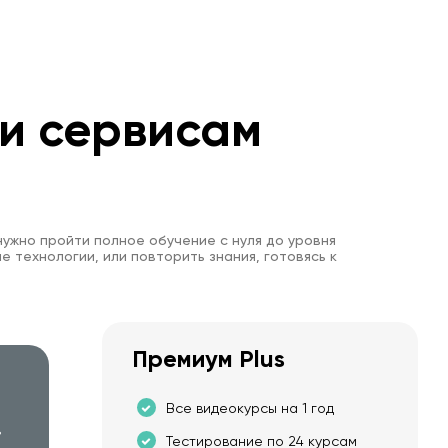
далі
Паттерн Command
0:27:26
Паттерн Interpreter
0:21:45
 и сервисам
Паттерн Iterator
0:22:42
Паттерн Mediator
0:23:48
нужно пройти полное обучение с нуля до уровня
е технологии, или повторить знания, готовясь к
Паттерн Memento
0:24:06
Паттерн Observer
0:26:36
Премиум Plus
Паттерн State
0:27:04
Все видеокурсы на 1 год
в
Тестирование по 24 курсам
Паттерн Strategy
0:23:42