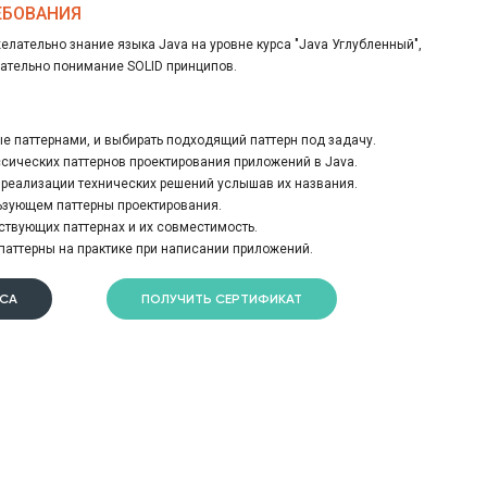
ЕБОВАНИЯ
лательно знание языка Java на уровне курса "Java Углубленный",
ательно понимание SOLID принципов.
е паттернами, и выбирать подходящий паттерн под задачу.
сических паттернов проектирования приложений в Java.
ю реализации технических решений услышав их названия.
льзующем паттерны проектирования.
ствующих паттернах и их совместимость.
аттерны на практике при написании приложений.
РСА
ПОЛУЧИТЬ СЕРТИФИКАТ