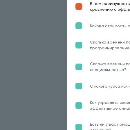
В чём преимуществ
сравнению с оффл
Какова стоимость 
Сколько времени п
программирование
Сколько времени по
специальностью?
С какого курса нач
Как управлять сво
эффективное онла
Есть ли у вас помо