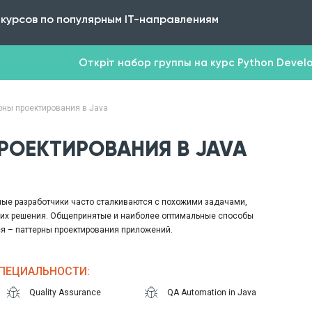
 курсов по популярным IT-направлениям
Откріт набор группы на курс Python Develop
рны проектирования в Java
РОЕКТИРОВАНИЯ В JAVA
ые разработчики часто сталкиваются с похожими задачами,
их решения. Общепринятые и наиболее оптимальные способы
я – паттерны проектирования приложений.
ания в Java” детально разбираются ставшие уже классическими 23
жений, представленных «Бандой четырех». В курсе рассматриваются
СПЕЦИАЛЬНОСТИ:
зличия, применимость тех или иных паттернов, их совместимость и
х вы познакомитесь с теоретическими основами использования
Quality Assurance
QA Automation in Java
жений и закрепите их использование на практических примерах.