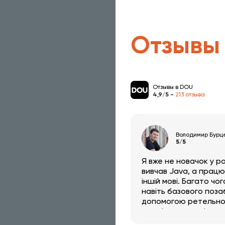
Отзывы
Отзывы в DOU
4,9/5 -
213 отзыва
Володимир Бурц
5/5
Я вже не новачок у р
вивчав Java, а прац
іншій мові. Багато чог
навіть базового позаб
допомогою ретельно
по всім пунктам і ас
все що потрібно і не