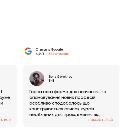
Паттерн Bridge
0:21:30
Паттерн Composite
0:21:54
Паттерн Decorator
0:25:47
Отзывы в Google
4,9/5 -
866 отзывов
Паттерн Facade
0:20:24
Boris Gorokhov
5/5
Паттерн Flyweight
0:20:19
pt
Гарна платформа для навчання, та
 дуже
опановування нових професій,
Паттерн Proxy
0:27:12
ли
особливо сподобалось що
конструюється список курсів
необхідних для проходження від
Паттерн Chain of Responsibility
0:25:59
ть всё
показать всё
початку до кінця з обраної професії і
не треба гадати який курс обрати