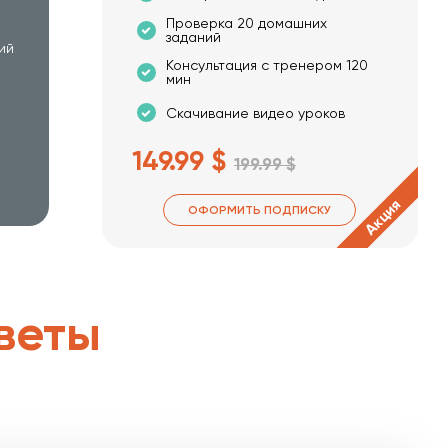
Проверка 20 домашних
заданий
ий
Паттерн Template Method
0:20:55
Консультация с тренером 120
мин
Скачивание видео уроков
Паттерн Visitor
0:21:13
149.99 $
199.99 $
Следующий
Автоматизация тестирования
курс:
мобильных приложений
Акция
ОФОРМИТЬ ПОДПИСКУ
веты