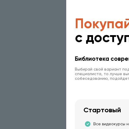
контексту, а послідо
не пропустити. Тут д
окремих гілок за обр
Покупай
Був би час 🙂 PS зап
вкрилось пилом і час
с досту
помилки/обмовки, але
якість це не впливає
Библиотека совре
Выбирай свой вариант под
специалиста, то лучше выб
собеседованию, подойдет
Стартовый
Все видеокурсы н