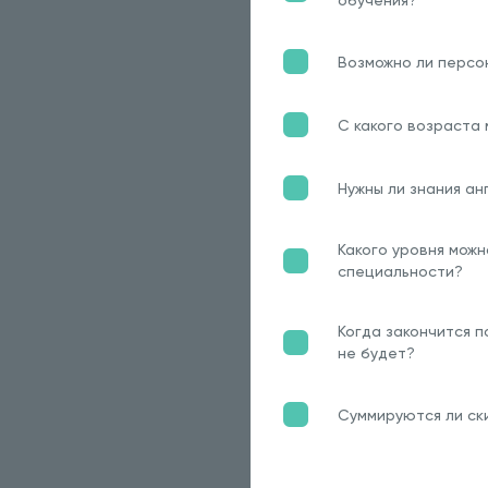
обучения?
Возможно ли персо
С какого возраста
Нужны ли знания ан
Какого уровня можн
специальности?
Когда закончится п
не будет?
Суммируются ли ски