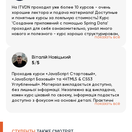
На ITVDN проходил уже более 10 курсов - очень
хорошие лектора и подача материала! Доступные
и понятные курсы за лояльную стоимость) Курс
'Создание приложений с помощью Spring Data'
проходил для себя ознакомительно, узнал много
нового и полезного - курс хорошо структурирован,
показать всё
много наглядности, работы с кодом, остался
доволен! ITVDN, спасибо!!!
Віталій Новіцький
5/5
Проходив курси «JavaScript Стартовый»,
«JavaScript Базовый» та «HTML5 & CSS3
Углубленный». Матеріал викладається доступно,
без лишньої інформації. Незалежно від викладача,
кожен курс цікавий по своєму, інформація подається
доступно з фокусом на основні деталі. Практичні
показать всё
завдання цікаві й допомагають повністю
розібратись в прослуханому матеріалі. Платформа
зручна і проста в користуванні. За результатами
пройденого матеріалу можна пройти тестування, з
об’єктивним оцінюванням засвоєних знань, і
СТУДЕНТЫ
ТАКЖЕ СМОТРЯТ