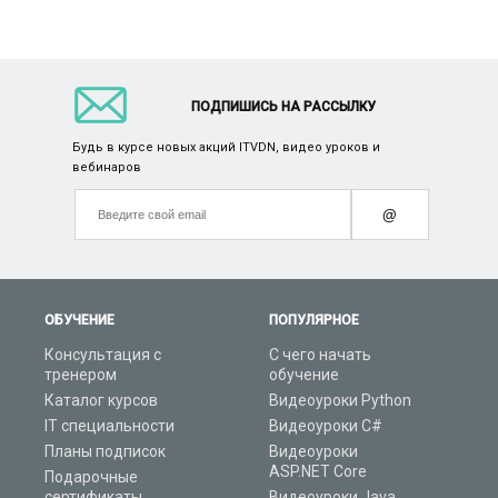
ПОДПИШИСЬ НА РАССЫЛКУ
Будь в курсе новых акций ITVDN, видео уроков и
вебинаров
@
ОБУЧЕНИЕ
ПОПУЛЯРНОЕ
Консультация с
С чего начать
тренером
обучение
Каталог курсов
Видеоуроки Python
IT специальности
Видеоуроки C#
Планы подписок
Видеоуроки
ASP.NET Core
Подарочные
сертификаты
Видеоуроки Java