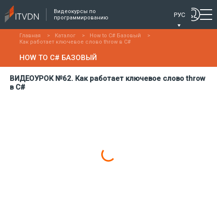
Видеокурсы по
РУС
программированию
Главная
>
Каталог
>
How to C# Базовый
>
Как работает ключевое слово throw в C#
HOW TO C# БАЗОВЫЙ
ВИДЕОУРОК №62. Как работает ключевое слово throw
в C#