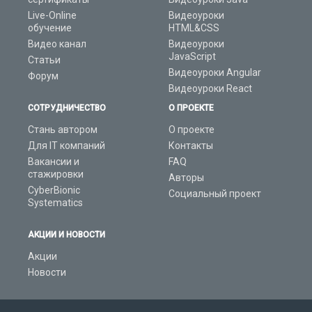
Live-Online
Видеоуроки
обучение
HTML&CSS
Видео канал
Видеоуроки
JavaScript
Статьи
Видеоуроки Angular
Форум
Видеоуроки React
СОТРУДНИЧЕСТВО
О ПРОЕКТЕ
Стань автором
О проекте
Для IT компаний
Контакты
Вакансии и
FAQ
стажировки
Авторы
CyberBionic
Социальный проект
Systematics
АКЦИИ И НОВОСТИ
Акции
Новости