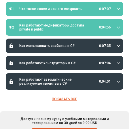
№1
Что такое класс и как его создавать
0:07:07
Как работают модификаторы доступа
№2
0:04:56
private и public
Как использовать свойства в C#
0:07:35
Как работают конструкторы в C#
0:07:04
Как работают автоматические
0:04:01
реализуемые свойства в C#
ПОКАЗАТЬ ВСЕ
Доступ к полному курсу с учебными материалами и
тестированием на 30 дней за 9,99 USD