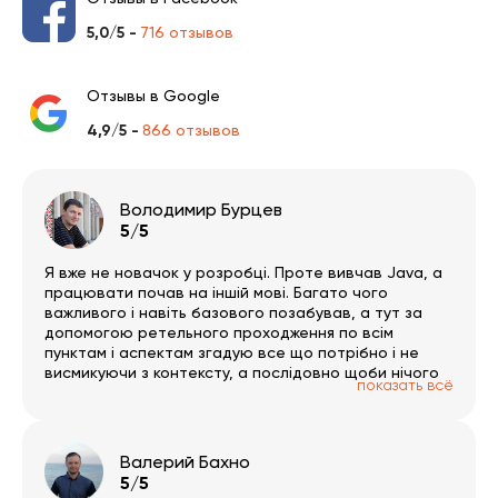
5,0/5 -
716 отзывов
Отзывы в Google
4,9/5 -
866 отзывов
Володимир Бурцев
5/5
Я вже не новачок у розробці. Проте вивчав Java, а
працювати почав на іншій мові. Багато чого
важливого і навіть базового позабував, а тут за
допомогою ретельного проходження по всім
пунктам і аспектам згадую все що потрібно і не
висмикуючи з контексту, а послідовно щоби нічого
показать всё
не пропустити. Тут дуже багато окремих гілок за
обраним напрямком. Був би час 🙂 PS записи трошки
вкрилось пилом і часто зустрічаю помилки/
обмовки, але в цілому на якість це не впливає.
Валерий Бахно
РАДЖУ!
5/5