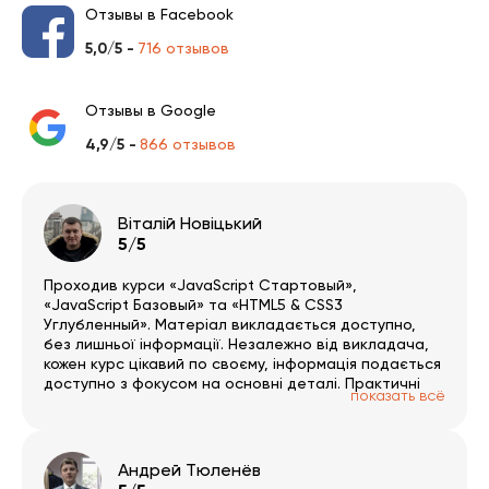
Отзывы в Facebook
5,0/5 -
716 отзывов
Отзывы в Google
4,9/5 -
866 отзывов
Віталій Новіцький
5/5
Проходив курси «JavaScript Стартовый»,
«JavaScript Базовый» та «HTML5 & CSS3
Углубленный». Матеріал викладається доступно,
без лишньої інформації. Незалежно від викладача,
кожен курс цікавий по своєму, інформація подається
доступно з фокусом на основні деталі. Практичні
показать всё
завдання цікаві й допомагають повністю
розібратись в прослуханому матеріалі. Платформа
зручна і проста в користуванні. За результатами
пройденого матеріалу можна пройти тестування, з
Андрей Тюленёв
об’єктивним оцінюванням засвоєних знань, і