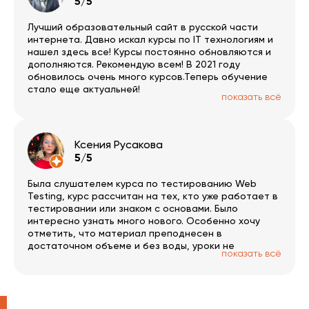
5/5
отримати сертифікат. Раджу усім.
Лучший образовательный сайт в русской части
интернета. Давно искал курсы по IT технологиям и
нашел здесь все! Курсы постоянно обновляются и
дополняются. Рекомендую всем! В 2021 году
обновилось очень много курсов.Теперь обучение
стало еще актуальней!
показать всё
Ксения Русакова
5/5
Была слушателем курса по тестированию Web
Testing, курс рассчитан на тех, кто уже работает в
тестировании или знаком с основами. Было
интересно узнать много нового. Особенно хочу
отметить, что материал преподнесен в
достаточном объеме и без воды, уроки не
показать всё
превышают часа с небольшим, есть домашки и
сопроводительный материал, а также тесты.
Планирую и дальше пользоваться курсами ITVDN.