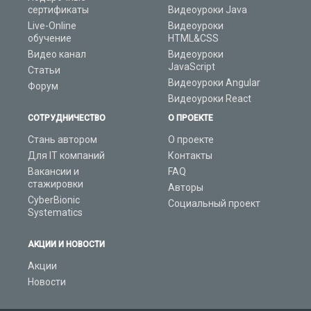
сертификаты
Видеоуроки Java
Live-Online
Видеоуроки
обучение
HTML&CSS
Видео канал
Видеоуроки
JavaScript
Статьи
Видеоуроки Angular
Форум
Видеоуроки React
СОТРУДНИЧЕСТВО
О ПРОЕКТЕ
Стань автором
О проекте
Для IT компаний
Контакты
Вакансии и
FAQ
стажировки
Авторы
CyberBionic
Социальный проект
Systematics
АКЦИИ И НОВОСТИ
Акции
Новости