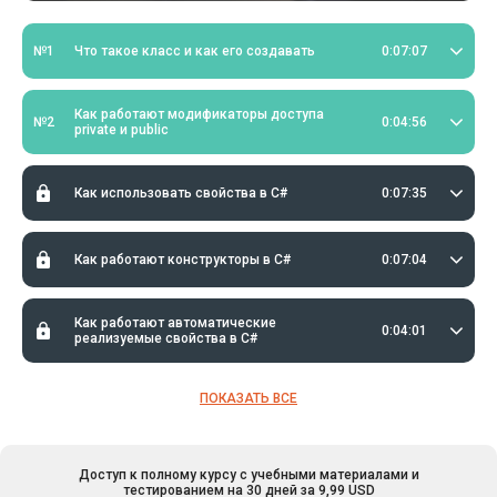
№1
Что такое класс и как его создавать
0:07:07
Как работают модификаторы доступа
№2
0:04:56
private и public
Как использовать свойства в C#
0:07:35
Как работают конструкторы в C#
0:07:04
Как работают автоматические
0:04:01
реализуемые свойства в C#
ПОКАЗАТЬ ВСЕ
Доступ к полному курсу с учебными материалами и
тестированием на 30 дней за 9,99 USD