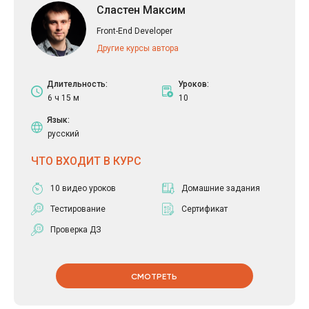
Ограничивать области перемещения блоков с абсолютным
Сластен Максим
позиционированием.
Использовать свойства flex и grid. Уметь преобразовывать флекс
Front-End Developer
блоки в грид.
Другие курсы автора
Понимать автосвойства грид, и уметь контролировать
построение грида.
Длительность:
Уроков:
Уметь совмещать медиа запросы и правила грид блоков.
6 ч 15 м
10
Использовать медиа запросы для гибкой трансформации грид
лейаута.
Язык:
Создавать готовый сверстанный проект и деплоить его на github.
русский
ЧТО ВХОДИТ В КУРС
10 видео уроков
Домашние задания
Тестирование
Сертификат
Проверка ДЗ
СМОТРЕТЬ