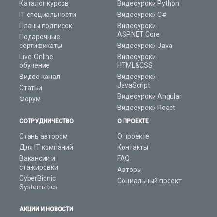
Каталог курсов
Видеоуроки Python
IT специальности
Видеоуроки C#
Планы подписок
Видеоуроки
ASP.NET Core
Подарочные
сертификаты
Видеоуроки Java
Live-Online
Видеоуроки
обучение
HTML&CSS
Видео канал
Видеоуроки
JavaScript
Статьи
Видеоуроки Angular
Форум
Видеоуроки React
СОТРУДНИЧЕСТВО
О ПРОЕКТЕ
Стань автором
О проекте
Для IT компаний
Контакты
Вакансии и
FAQ
стажировки
Авторы
CyberBionic
Социальный проект
Systematics
АКЦИИ И НОВОСТИ