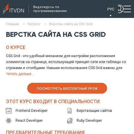
Видеокурсы по
РУС
программированию
Главная
>
Каталог
>
Верстка сайта на CSS Grid
ВЕРСТКА САЙТА НА CSS GRID
О КУРСЕ
CSS Grid - это удобный механизм для настройки расположения
элементов на странице, использующий принцип сети или таблицы со
строками и столбцами. Навыки использования CSS Grid важны для
любого современного фронтенд разработчика.
Читать дальше...
Данный курс направлен на изучение использования CSS Grid в
процессе создания верстки веб страниц. Вы познакомитесь с этой
ПОСМОТРЕТЬ БЕСПЛАТНЫЙ УРОК
технологией, начиная с основ ее использования и базовых правил, и
заканчивая рассмотрением более сложных структур. На этом курсе
ЭТОТ КУРС ВХОДИТ В СПЕЦИАЛЬНОСТИ:
вы шаг за шагом узнаете о всех возможностях правил CSS Grid.
Frontend Developer
Верстальщик сайтов
React Developer
Ruby Developer
ПРЕДВАРИТЕЛЬНЫЕ ТРЕБОВАНИЯ