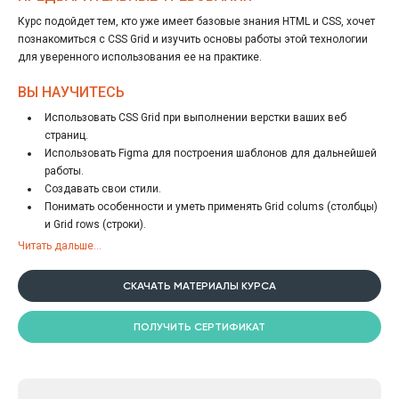
Курс подойдет тем, кто уже имеет базовые знания HTML и CSS, хочет
познакомиться с CSS Grid и изучить основы работы этой технологии
для уверенного использования ее на практике.
ВЫ НАУЧИТЕСЬ
Использовать CSS Grid при выполнении верстки ваших веб
страниц.
Использовать Figma для построения шаблонов для дальнейшей
работы.
Создавать свои стили.
Понимать особенности и уметь применять Grid colums (столбцы)
и Grid rows (строки).
Понимать и применять на практике возможности объединения
Читать дальше...
ячеек и именования линий.
Применять функцию repeat.
СКАЧАТЬ МАТЕРИАЛЫ КУРСА
Применять grid-template-areas и разбивать грид на grid-areas.
Выравнивать ячейки грида с помощью правил justify-items и
ПОЛУЧИТЬ СЕРТИФИКАТ
align-items. Выравнивать контент в ячейках.
Использовать значения max-content и min-content.
Упорядочивать элементы и управлять отображением элементов
в блоке.