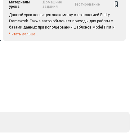
Материалы
Домашние
Тестирование
урока
задания
Данный урок посвящен знакомству с технологией Entity
Framework. Также автор объясняет подходы для работы с
базами данных при использовании шаблонов Model First и
Database First.
Читать дальше...