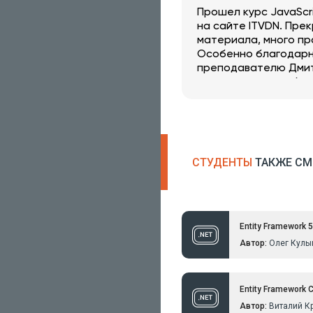
Прошел курс JavaScr
на сайте ITVDN. Пре
материала, много пр
Особенно благодар
преподавателю Дми
- очень хорошо объя
Рекомендую!
СТУДЕНТЫ
ТАКЖЕ СМ
Entity Framework 5
Автор:
Олег Кулы
Entity Framework 
Автор:
Виталий К