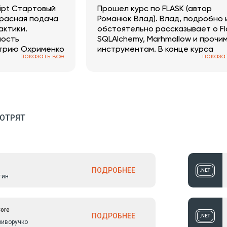
ipt Стартовый
Прошел курс по FLASK (автор
красная подача
Романюк Влад). Влад, подробно 
актики.
обстоятельно рассказывает о Fl
ность
SQLAlchemy, Marhmallow и прочи
трию Охрименко
инструментам. В конце курса
показать всё
показа
сняет материал.
затронута тема потоков и
асинхронной работы. На выходе
получил хороший проект в Git
ОТРЯТ
ПОДРОБНЕЕ
гин
Core
ПОДРОБНЕЕ
риворучко