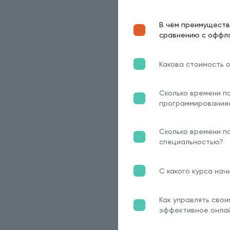
В чём преимуществ
сравнению с оффл
Какова стоимость 
Сколько времени п
программирование
Сколько времени по
специальностью?
С какого курса нач
Как управлять сво
эффективное онла