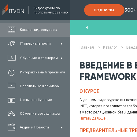
Видеокурсы по
300+
ПОДПИСКА
программированию
End
,
FullStack
,
C#/.NET
,
Java
и
QA
Каталог видеокурсов
IT специальности
Главная
>
Каталог
>
Введе
Обучение с тренером
ВВЕДЕНИЕ В
Интерактивный практикум
FRAMEWORK
Бесплатные вебинары
О КУРСЕ
Цены на обучение
В данном видео уроке вы познак
.NET, которая позволяет разраб
вместо реляционной базы данны
Обучение сотрудников
независимо от типа хранилища,
Читать дальше...
На занятии автор объясняет пр
Акции и Новости
ПРЕДВАРИТЕЛЬНЫЕ ТР
практической части видео урока
Database First.