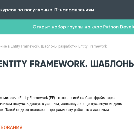
 курсов по популярным IT-направлениям
Открыт набор группы на курс Python Develop
ние в Entity Framework. Шаблоны разработки Entity Framework
 ENTITY FRAMEWORK. ШАБЛОНЫ
омитесь с Entity Framework (EF) - технологией на базе фреймворка
отчикам получать доступ к данным, используя концептуальную модель
х. Такой подход позволяет программисту работать с данными
 абстрагируясь от базы данных.
инципы работы EF, ее возможности и преимущества. После изучения
ЕБОВАНИЯ
 вы также сможете работать с шаблонами разработки Model First и