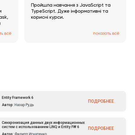
Пройшла навчання з JavaScript та
и
TypeScript. Дуже інформативні та
ask,
корисні курси.
м
ть всё
показать всё
Entity Framework 6
ПОДРОБНЕЕ
Автор:
Назар Рудь
Синхронизация данных двух информационных
систем с использованием LINQ и Entity FW 6
ПОДРОБНЕЕ
Автор:
Филипп Игнатенко