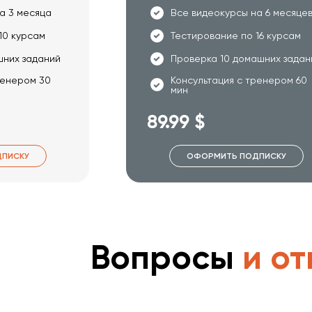
а 3 месяца
Все видеокурсы на 6 месяце
10 курсам
Тестирование по 16 курсам
шних заданий
Проверка 10 домашних задан
ренером 30
Консультация с тренером 60
мин
89.99 $
ПИСКУ
ОФОРМИТЬ ПОДПИСКУ
Вопросы
и от