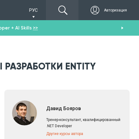
РУС
Авторизация
er + AI Skills
>>
Пол
 РАЗРАБОТКИ ENTITY
Давид Бояров
Тренер-консультант, квалифицированный
.NET Developer
Другие курсы автора