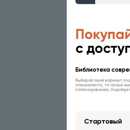
Покупай
с досту
Библиотека совре
Выбирай свой вариант под
специалиста, то лучше выб
собеседованию, подойдет
Стартовый