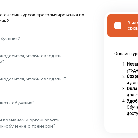
о онлайн курсов программирования по
айн?
В чё
срав
обучения?
Онлайн кур
онадобится, чтобы овладеть
м?
Неза
угодн
Сохра
надобится, чтобы овладеть IT-
и ден
Онла
для с
Удоб
инать обучение?
Обуче
досту
им временем и организовать
йн-обучение с тренером?