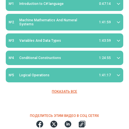
№1
Introduction to C# language
0:47:14
Machine Mathematics And Numeral
№2
1:41:59
Systems
№3
Variables And Data Types
1:43:59
№4
Conditional Constructions
1:24:55
№5
Logical Operations
1:41:17
ПОКАЗАТЬ ВСЕ
ПОДЕЛИТЕСЬ ЭТИМ ВИДЕО В СОЦ СЕТЯХ