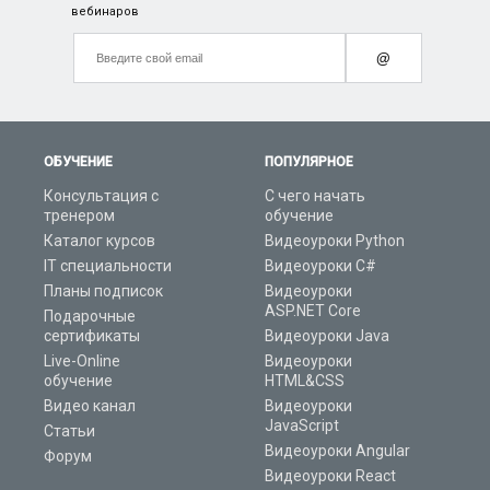
вебинаров
@
ОБУЧЕНИЕ
ПОПУЛЯРНОЕ
Консультация с
С чего начать
тренером
обучение
Каталог курсов
Видеоуроки Python
IT специальности
Видеоуроки C#
Планы подписок
Видеоуроки
ASP.NET Core
Подарочные
сертификаты
Видеоуроки Java
Live-Online
Видеоуроки
обучение
HTML&CSS
Видео канал
Видеоуроки
JavaScript
Статьи
Видеоуроки Angular
Форум
Видеоуроки React