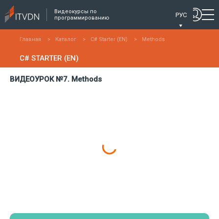
Видеокурсы по
РУС
программированию
Главная
>
Каталог
>
C# Starter (EN)
>
Methods
C# STARTER (EN)
ВИДЕОУРОК №7. Methods