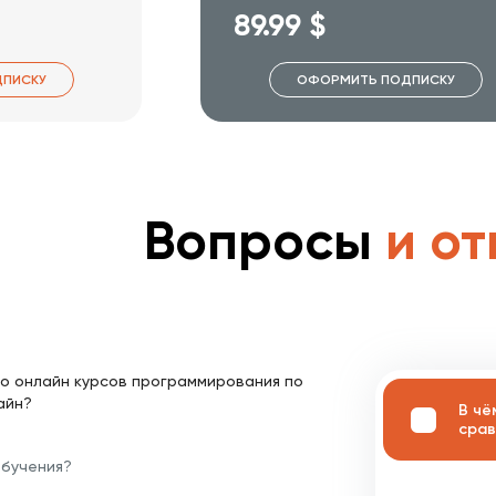
89.99 $
ПИСКУ
ОФОРМИТЬ ПОДПИСКУ
Вопросы
и от
о онлайн курсов программирования по
айн?
В чё
срав
обучения?