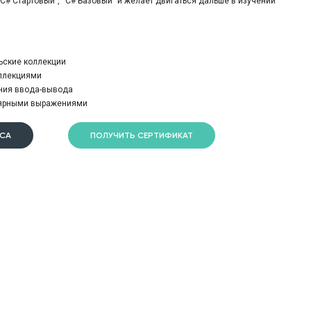
“C# Стартовый”, “C# Базовый” и желает двигаться дальше в изучении
ьские коллекции
оллекциями
ния ввода-вывода
улярными выражениями
РСА
ПОЛУЧИТЬ СЕРТИФИКАТ