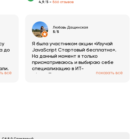
4,9/5 -
866 отзывов
Любовь Дащинская
5/5
су
Я была участником акции «Изучай
 а до
JavaScript Стартовый бесплатно».
На данный момент я только
присматриваюсь и выбираю себе
али.
специализацию в ИТ-
ть всё
показать всё
яют
сфере.Посетила множество разных
ресурсов, но именно тут грамотно
собраны материалы практически по
всем направлениям. На самом курсе
я успела еще раз укрепить и
систематизировать свои знания по
данному языку.Временные рамки
дают хороший стимул и мотивацию
изучать предложенный материал, а
не откладывать на потом.