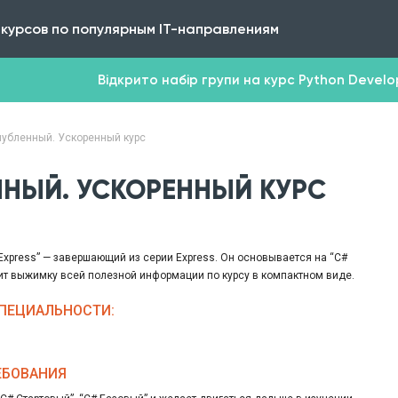
 курсов по популярным IT-направлениям
Відкрито набір групи на курс Python Develope
лубленный. Ускоренный курс
ННЫЙ. УСКОРЕННЫЙ КУРС
 Express” — завершающий из серии Express. Он основывается на “C#
т выжимку всей полезной информации по курсу в компактном виде.
СПЕЦИАЛЬНОСТИ:
ЕБОВАНИЯ