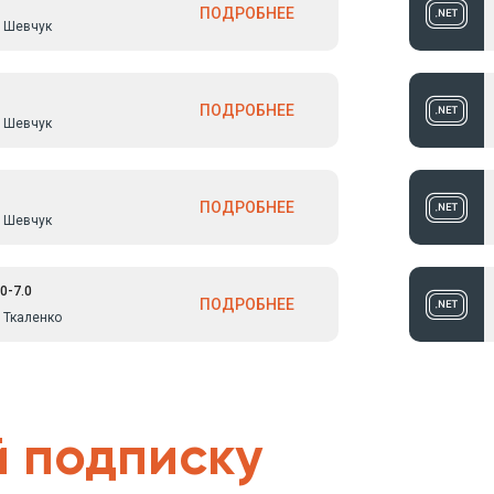
рий Охрименко,
ПОДРОБНЕЕ
 Шевчук
бно все
х, и на
ерах (курсы
обновленный курс
ПОДРОБНЕЕ
л 10 дней
 Шевчук
и за это время
 освоить.
ПОДРОБНЕЕ
 Шевчук
0-7.0
ПОДРОБНЕЕ
 Ткаленко
 подписку