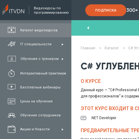
Видеокурсы по
300+
ПОДПИСКА
программированию
nd
,
FullStack
,
C#/.NET
,
Java
та
QA
Каталог видеокурсов
IT специальности
Главная
>
Каталог
>
C# Уг
Обучение с тренером
C# УГЛУБЛЕ
Интерактивный практикум
О КУРСЕ
Бесплатные вебинары
Данный курс — “C# Professional
для профессионалов” и содержи
Цены на обучение
ЭТОТ КУРС ВХОДИТ В 
Обучение сотрудников
.NET Developer
Акции и Новости
ПРЕДВАРИТЕЛЬНЫЕ ТР