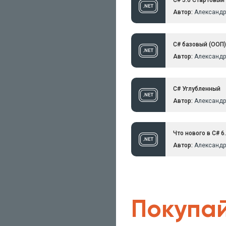
C# 5.0 Стартовый
преподавателя Дмит
Автор:
Александр
который очень подро
объясняет и на слова
картинках, и на прим
C# базовый (ООП)
Javascript). Кстати 
Javascript Starter бы
Автор:
Александр
доступен бесплатно, 
вполне возможно его
C# Углубленный
Автор:
Александр
Что нового в C# 6.
Автор:
Александр
Покупай