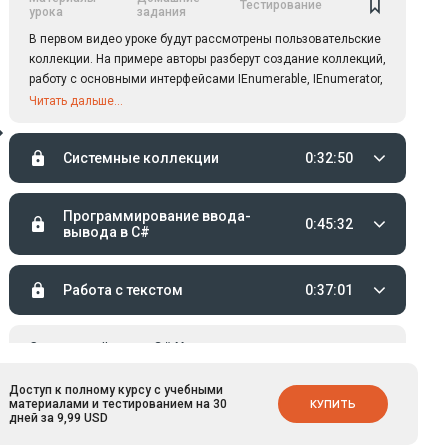
Тестирование
урока
задания
В первом видео уроке будут рассмотрены пользовательские
коллекции. На примере авторы разберут создание коллекций,
работу с основными интерфейсами IEnumerable, IEnumerator,
ICollection, а также оператор yield.
Читать дальше...
Системные коллекции
0:32:50
Программирование ввода-
0:45:32
вывода в C#
Работа с текстом
0:37:01
Следующий
C# Универсальные
курс:
шаблоны
Доступ к полному курсу с учебными
материалами и тестированием на 30
КУПИТЬ
дней за 9,99 USD