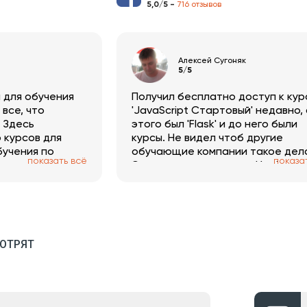
5,0/5 -
716 отзывов
Алексей Сугоняк
5/5
 для обучения
Получил бесплатно доступ к кур
все, что
'JavaScript Стартовый' недавно,
. Здесь
этого был 'Flask' и до него были
 курсов для
курсы. Не видел чтоб другие
бучения по
обучающие компании такое дел
показать всё
показа
ашними
Это я считаю здорово. И объясн
стами в конце
хорошо. И курсы интересные.
 на обучение
Спасибо.
е, чем в
ожно спокойно в
 время суток.
ОТРЯТ
формы стали
е с
я этот вид
робовала.
тить