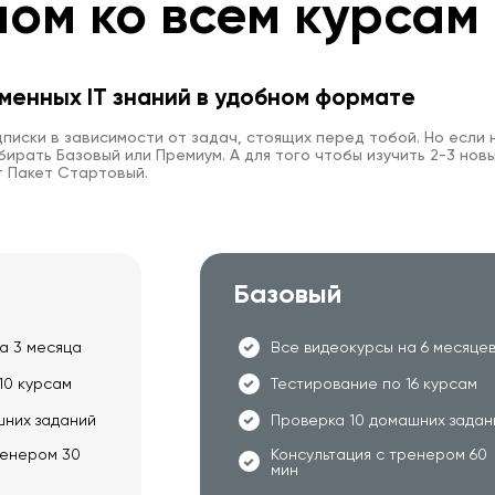
пом ко всем курсам
менных IT знаний в удобном формате
писки в зависимости от задач, стоящих перед тобой. Но если 
ирать Базовый или Премиум. А для того чтобы изучить 2-3 новы
 Пакет Стартовый.
Базовый
а 3 месяца
Все видеокурсы на 6 месяце
10 курсам
Тестирование по 16 курсам
шних заданий
Проверка 10 домашних задан
ренером 30
Консультация с тренером 60
мин