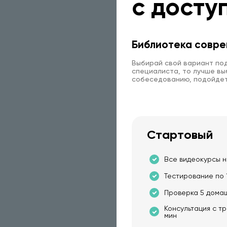
с досту
Библиотека совре
Выбирай свой вариант под
специалиста, то лучше выб
собеседованию, подойдет
Стартовый
Все видеокурсы н
Тестирование по 
Проверка 5 дома
Консультация с т
мин