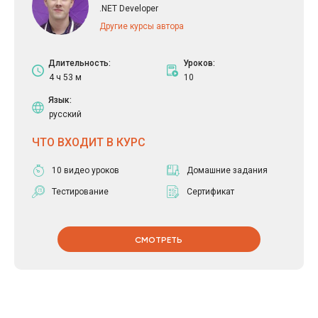
Организовывать логирование и диагностику как на сервере, так
.NET Developer
и на .NET, и JS клиенте.
Другие курсы автора
Понимать принципы технологии WebSocket. Уметь использовать
WebSocket в .NET приложениях.
Длительность:
Уроков:
4 ч 53 м
10
Язык:
русский
ЧТО ВХОДИТ В КУРС
10 видео уроков
Домашние задания
Тестирование
Сертификат
СМОТРЕТЬ