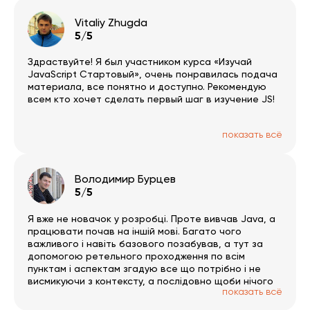
Vitaliy Zhugda
5/5
Здраствуйте! Я был участником курса «Изучай
JavaScript Стартовый», очень понравилась подача
материала, все понятно и доступно. Рекомендую
всем кто хочет сделать первый шаг в изучение JS!
показать всё
Володимир Бурцев
5/5
Я вже не новачок у розробці. Проте вивчав Java, а
працювати почав на іншій мові. Багато чого
важливого і навіть базового позабував, а тут за
допомогою ретельного проходження по всім
пунктам і аспектам згадую все що потрібно і не
висмикуючи з контексту, а послідовно щоби нічого
показать всё
не пропустити. Тут дуже багато окремих гілок за
обраним напрямком. Був би час 🙂 PS записи трошки