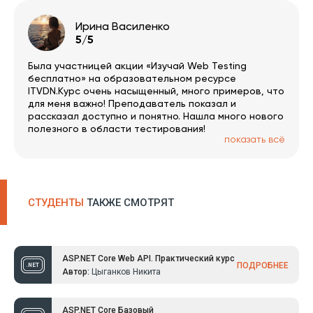
вкрилось пилом і часто зустрічаю помилки/
обмовки, але в цілому на якість це не впливає.
Ирина Василенко
РАДЖУ!
5/5
Была участницей акции «Изучай Web Testing
бесплатно» на образовательном ресурсе
ITVDN.Курс очень насыщенный, много примеров, что
для меня важно! Преподаватель показал и
рассказал доступно и понятно. Нашла много нового
полезного в области тестирования!
показать всё
СТУДЕНТЫ
ТАКЖЕ СМОТРЯТ
ASP.NET Core Web API. Практический курс
ПОДРОБНЕЕ
Автор:
Цыганков Никита
ASP.NET Core Базовый