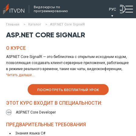
Видеокурсы по
РУС
программированию
Главная
>
Каталог
>
ASP.NET Core SignalR
ASP.NET CORE SIGNALR
О КУРСЕ
ASP.NET Core SignalR — это библиотека с открытым исходным кодом,
позволяющая создавать клиент-серверные приложения, работающие
в режиме реального времени, такие как чаты, видеоконференции,
игровые приложения, приложения для мониторинга данных и другие.
Читать дальше...
На данном курсе вы познакомитесь с приложениями реального
времени и научитесь создавать такие приложения, используя
ПОСМОТРЕТЬ БЕСПЛАТНЫЙ УРОК
возможности ASP.NET Core SignalR.
Применяя асинхронную модель сетевого взаимодействия, вы
ЭТОТ КУРС ВХОДИТ В СПЕЦИАЛЬНОСТИ:
научитесь реализовывать потоковую передачу данных, организуете
работу серверной части, сделаете консольных клиентов на C# и
ASP.NET Core Developer
клиентов на JavaScript, работающих в браузере.
Также в курсе будут детально рассмотрены вопросы безопасности
ПРЕДВАРИТЕЛЬНЫЕ ТРЕБОВАНИЯ
приложения реального времени, масштабирования приложений,
Знания языка C#
вопросы логирования и диагностики неполадок.