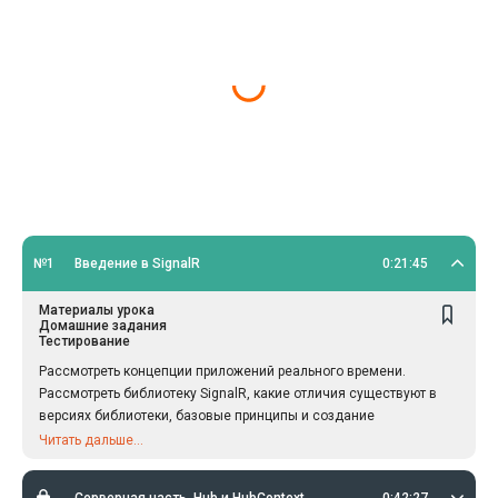
№1
Введение в SignalR
0:21:45
Материалы урока
Домашние задания
Тестирование
Рассмотреть концепции приложений реального времени.
Рассмотреть библиотеку SignalR, какие отличия существуют в
версиях библиотеки, базовые принципы и создание
демонстрационного приложения.
Читать дальше...
Серверная часть. Hub и HubContext
0:42:27