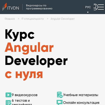
Видеокурсы по
РУС
программированию
Главная
>
IT специальности
>
Angular Developer
Курс
Angular
Developer
с нуля
9 видеокурсов
Учебные материалы
6 тестов и
Онлайн консультация
сертификат