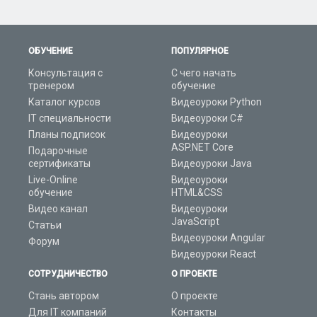
ОБУЧЕНИЕ
ПОПУЛЯРНОЕ
Консультация с
С чего начать
тренером
обучение
Каталог курсов
Видеоуроки Python
IT специальности
Видеоуроки C#
Планы подписок
Видеоуроки
ASP.NET Core
Подарочные
сертификаты
Видеоуроки Java
Live-Online
Видеоуроки
обучение
HTML&CSS
Видео канал
Видеоуроки
JavaScript
Статьи
Видеоуроки Angular
Форум
Видеоуроки React
СОТРУДНИЧЕСТВО
О ПРОЕКТЕ
Стань автором
О проекте
Для IT компаний
Контакты