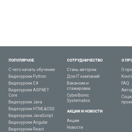
ПОПУЛЯРНОЕ
СОТРУДНИЧЕСТВО
О ПР
С чего начать обучение
Стань автором
О пр
Видеоуроки Python
Для IT компаний
Конт
Видеоуроки C#
Вакансии и
FAQ
стажировки
Видеоуроки ASP.NET
Авто
Core
CyberBionic
Соци
Systematics
Видеоуроки Java
прое
Видеоуроки HTML&CSS
АКЦИИ И НОВОСТИ
Видеоуроки JavaScript
Акции
Видеоуроки Angular
Новости
Видеоуроки React