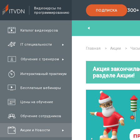
Видеокурсы по
300+
ПОДПИСКА
программированию
End
,
FullStack
,
C#/.NET
,
Java
и
QA
Каталог видеокурсов
IT специальности
Главная
>
Акции
>
Часы
Обучение с тренером
Акция закончила
Интерактивный практикум
разделе Акции!
Бесплатные вебинары
Цены на обучение
Обучение сотрудников
Акции и Новости