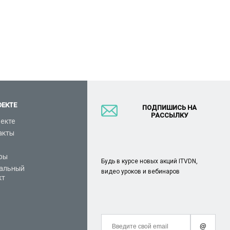
ОЕКТЕ
ПОДПИШИСЬ НА
РАССЫЛКУ
оекте
акты
ры
Будь в курсе новых акций ITVDN,
альный
видео уроков и вебинаров
кт
@