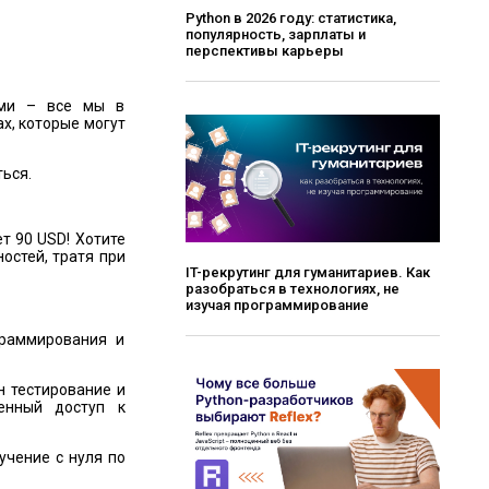
Python в 2026 году: статистика,
популярность, зарплаты и
перспективы карьеры
ьями – все мы в
х, которые могут
ться.
ет 90 USD! Хотите
ностей, тратя при
IT-рекрутинг для гуманитариев. Как
разобраться в технологиях, не
изучая программирование
граммирования и
н тестирование и
енный доступ к
учение с нуля по