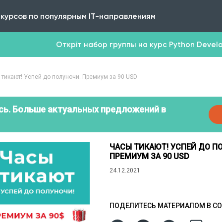
 курсов по популярным IT-направлениям
Откріт набор группы на курс Python Develop
 тикают! Успей до полуночи. Премиум за 90 USD
сь. Больше актуальных предложений в
ЧАСЫ ТИКАЮТ! УСПЕЙ ДО П
ПРЕМИУМ ЗА 90 USD
24.12.2021
ПОДЕЛИТЕСЬ МАТЕРИАЛОМ В СО