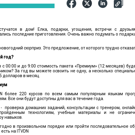
стучатся в дом! Елка, подарки, угощения, встречи с друз
ались последние приготовления. Очень важно подумать о подарка
новогодний сюрприз. Это предложение, от которого трудно отказа
й год?
я с 00:00 и до 9:00 стоимость пакета «Премиум» (12 месяцев) буд
тчиком? За год вы можете освоить не одну, а несколько специаль
,5 долларов в месяц.
миум
DN более 220 курсов по всем самым популярным языкам про
м. Все они будут доступны для вас в течение года.
- проверка домашних заданий, консультации с тренером, онлай
пройденным технологиям, учебные материалы и не огранич
у навыков.
годно в произвольном порядке или пройти последовательное об
 есть на ITVDN