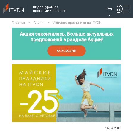
Видеокурсы по
РУС
программированию
Главная
>
Акции
>
Майские праздники на ITVDN
Акция закончилась. Больше актуальных
предложений в разделе Акции!
ВСЕ АКЦИИ
24.04.2019