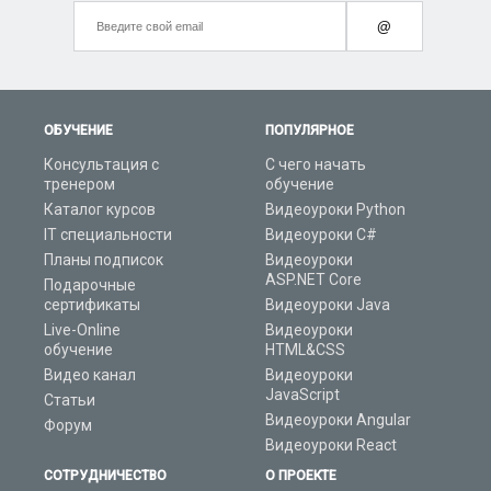
@
ОБУЧЕНИЕ
ПОПУЛЯРНОЕ
Консультация с
С чего начать
тренером
обучение
Каталог курсов
Видеоуроки Python
IT специальности
Видеоуроки C#
Планы подписок
Видеоуроки
ASP.NET Core
Подарочные
сертификаты
Видеоуроки Java
Live-Online
Видеоуроки
обучение
HTML&CSS
Видео канал
Видеоуроки
JavaScript
Статьи
Видеоуроки Angular
Форум
Видеоуроки React
СОТРУДНИЧЕСТВО
О ПРОЕКТЕ