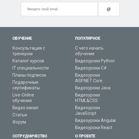
@
ОБУЧЕНИЕ
ПОПУЛЯРНОЕ
Консультация с
С чего начать
тренером
обучение
Каталог курсов
Видеоуроки Python
IT специальности
Видеоуроки C#
Планы подписок
Видеоуроки
ASP.NET Core
Подарочные
сертификаты
Видеоуроки Java
Live-Online
Видеоуроки
обучение
HTML&CSS
Видео канал
Видеоуроки
JavaScript
Статьи
Видеоуроки Angular
Форум
Видеоуроки React
СОТРУДНИЧЕСТВО
О ПРОЕКТЕ