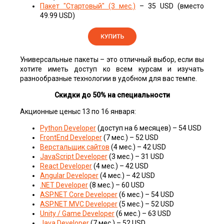
Пакет "Стартовый" (3 мес.)
– 35 USD (вместо
49.99 USD)
Универсальные пакеты – это отличный выбор, если вы
хотите иметь доступ ко всем курсам и изучать
разнообразные технологии в удобном для вас темпе.
Скидки до 50% на специальности
Акционные ценыс 13 по 16 января:
Python Developer
(доступ на 6 месяцев) – 54 USD
FrontEnd Developer
(7 мес.) – 52 USD
Верстальщик сайтов
(4 мес.) – 42 USD
JavaScript Developer
(3 мес.) – 31 USD
React Developer
(4 мес.) – 42 USD
Angular Developer
(4 мес.) – 42 USD
.NET Developer
(8 мес.) – 60 USD
ASP.NET Core Developer
(6 мес.) – 54 USD
ASP.NET MVC Developer
(5 мес.) – 52 USD
Unity / Game Developer
(6 мес.) – 63 USD
Java Developer
(7 мес.) – 52 USD