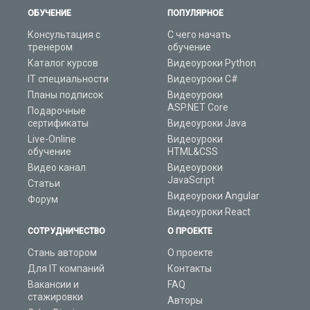
ОБУЧЕНИЕ
ПОПУЛЯРНОЕ
Консультация с
С чего начать
тренером
обучение
Каталог курсов
Видеоуроки Python
IT специальности
Видеоуроки C#
Планы подписок
Видеоуроки
ASP.NET Core
Подарочные
сертификаты
Видеоуроки Java
Live-Online
Видеоуроки
обучение
HTML&CSS
Видео канал
Видеоуроки
JavaScript
Статьи
Видеоуроки Angular
Форум
Видеоуроки React
СОТРУДНИЧЕСТВО
О ПРОЕКТЕ
Стань автором
О проекте
Для IT компаний
Контакты
Вакансии и
FAQ
стажировки
Авторы