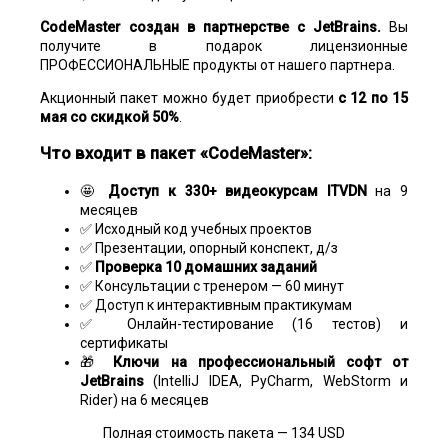
CodeMaster создан в партнерстве с JetBrains.
Вы
получите в подарок лицензионные
ПРОФЕССИОНАЛЬНЫЕ продукты от нашего партнера.
Акционный пакет можно будет приобрести
с 12 по 15
мая со скидкой 50%
.
Что входит в пакет «CodeMaster»:
🤩
Доступ к 330+ видеокурсам ITVDN
на 9
месяцев
✅ Исходный код учебных проектов
✅ Презентации, опорный конспект, д/з
✅
Проверка 10 домашних заданий
✅ Консультации с тренером — 60 минут
✅ Доступ к интерактивным практикумам
✅ Онлайн-тестирование (16 тестов) и
сертификаты
🎁
Ключи на профессиональный софт от
JetBrains
(IntelliJ IDEA, PyCharm, WebStorm и
Rider) на 6 месяцев
Полная стоимость пакета — 134 USD