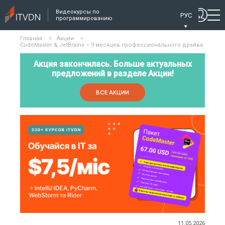
Видеокурсы по
РУС
программированию
Главная
>
Акции
>
CodeMaster & JetBrains – 9 месяцев профессионального драйва
Акция закончилась. Больше актуальных
предложений в разделе Акции!
ВСЕ АКЦИИ
11.05.2026