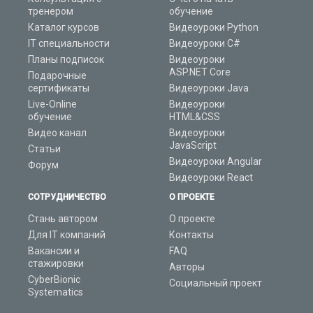
тренером
обучение
Каталог курсов
Видеоуроки Python
IT специальности
Видеоуроки C#
Планы подписок
Видеоуроки
ASP.NET Core
Подарочные
сертификаты
Видеоуроки Java
Live-Online
Видеоуроки
обучение
HTML&CSS
Видео канал
Видеоуроки
JavaScript
Статьи
Видеоуроки Angular
Форум
Видеоуроки React
СОТРУДНИЧЕСТВО
О ПРОЕКТЕ
Стань автором
О проекте
Для IT компаний
Контакты
Вакансии и
FAQ
стажировки
Авторы
CyberBionic
Социальный проект
Systematics