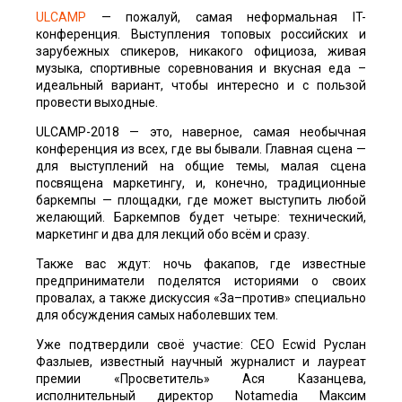
ULCAMP
— пожалуй, самая неформальная IT-
конференция. Выступления топовых российских и
зарубежных спикеров, никакого официоза, живая
музыка, спортивные соревнования и вкусная еда –
идеальный вариант, чтобы интересно и с пользой
провести выходные.
ULCAMP-2018 — это, наверное, самая необычная
конференция из всех, где вы бывали. Главная сцена —
для выступлений на общие темы, малая сцена
посвящена маркетингу, и, конечно, традиционные
баркемпы — площадки, где может выступить любой
желающий. Баркемпов будет четыре: технический,
маркетинг и два для лекций обо всём и сразу.
Также вас ждут: ночь факапов, где известные
предприниматели поделятся историями о своих
провалах, а также дискуссия «За–против» специально
для обсуждения самых наболевших тем.
Уже подтвердили своё участие: CEO Ecwid Руслан
Фазлыев, известный научный журналист и лауреат
премии «Просветитель» Ася Казанцева,
исполнительный директор Notamedia Максим