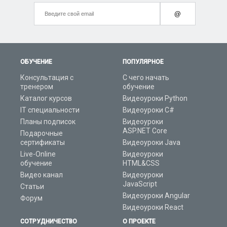
@
ОБУЧЕНИЕ
ПОПУЛЯРНОЕ
Консультация с
С чего начать
тренером
обучение
Каталог курсов
Видеоуроки Python
IT специальности
Видеоуроки C#
Планы подписок
Видеоуроки
ASP.NET Core
Подарочные
сертификаты
Видеоуроки Java
Live-Online
Видеоуроки
обучение
HTML&CSS
Видео канал
Видеоуроки
JavaScript
Статьи
Видеоуроки Angular
Форум
Видеоуроки React
СОТРУДНИЧЕСТВО
О ПРОЕКТЕ