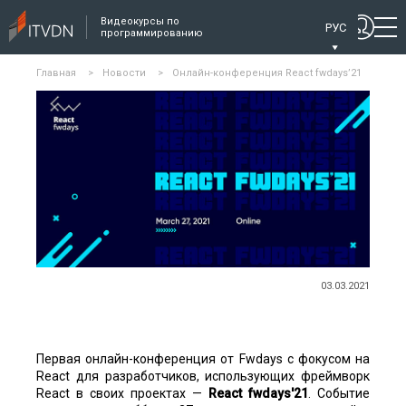
Видеокурсы по
РУС
программированию
Главная
>
Новости
>
Онлайн-конференция React fwdays’21
03.03.2021
Первая онлайн-конференция от Fwdays с фокусом на
React для разработчиков, использующих фреймворк
React в своих проектах —
React fwdays'21
. Событие