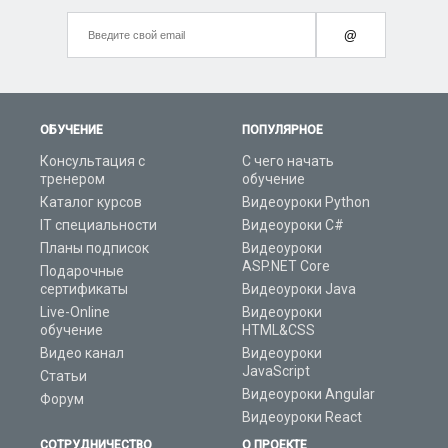
@
ОБУЧЕНИЕ
ПОПУЛЯРНОЕ
Консультация с
С чего начать
тренером
обучение
Каталог курсов
Видеоуроки Python
IT специальности
Видеоуроки C#
Планы подписок
Видеоуроки
ASP.NET Core
Подарочные
сертификаты
Видеоуроки Java
Live-Online
Видеоуроки
обучение
HTML&CSS
Видео канал
Видеоуроки
JavaScript
Статьи
Видеоуроки Angular
Форум
Видеоуроки React
СОТРУДНИЧЕСТВО
О ПРОЕКТЕ