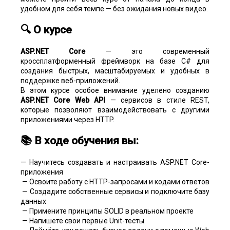
удобном для себя темпе — без ожидания новых видео.
🔍 О курсе
ASP.NET Core
— это современный
кроссплатформенный фреймворк на базе C# для
создания быстрых, масштабируемых и удобных в
поддержке веб-приложений.
В этом курсе особое внимание уделено созданию
ASP.NET Core Web API
— сервисов в стиле REST,
которые позволяют взаимодействовать с другими
приложениями через HTTP.
📚 В ходе обучения вы:
— Научитесь создавать и настраивать ASP.NET Core-
приложения
— Освоите работу с HTTP-запросами и кодами ответов
— Создадите собственные сервисы и подключите базу
данных
— Примените принципы SOLID в реальном проекте
— Напишете свои первые Unit-тесты