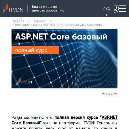
Видеокурсы по
РУС
программированию
Главная
>
Новости
>
✅ Все видео курса ASP.NET Core Базовый уже доступны
28.05.2025
Рады сообщить, что
полная версия курса “
ASP.NET
Core Базовый
”
уже на платформе ITVDN! Теперь вы
можете пройти весь курс от начала до конца в