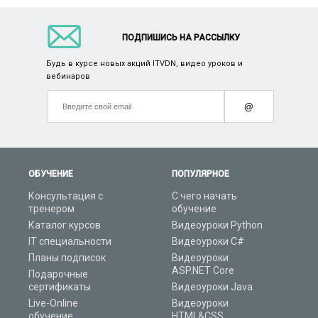
ПОДПИШИСЬ НА РАССЫЛКУ
Будь в курсе новых акций ITVDN, видео уроков и
вебинаров
@
ОБУЧЕНИЕ
ПОПУЛЯРНОЕ
Консультация с
С чего начать
тренером
обучение
Каталог курсов
Видеоуроки Python
IT специальности
Видеоуроки C#
Планы подписок
Видеоуроки
ASP.NET Core
Подарочные
сертификаты
Видеоуроки Java
Live-Online
Видеоуроки
обучение
HTML&CSS