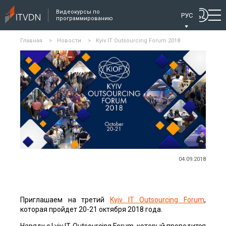
Видеокурсы по
РУС
программированию
Главная
>
Новости
>
Kyiv IT Outsourcing Forum 2018
04.09.2018
Приглашаем на третий
Kyiv IT Outsourcing Forum
,
которая пройдет 20-21 октября 2018 года.
Наряду с Lviv IT Outsourcing Forum, который проводится