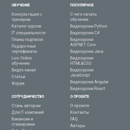
ОБУЧЕНИЕ
ПОПУЛЯРНОЕ
Консультация с
С чего начать
тренером
обучение
Каталог курсов
Видеоуроки Python
IT специальности
Видеоуроки C#
Планы подписок
Видеоуроки
ASP.NET Core
Подарочные
сертификаты
Видеоуроки Java
Live-Online
Видеоуроки
обучение
HTML&CSS
Видео канал
Видеоуроки
JavaScript
Статьи
Видеоуроки Angular
Форум
Видеоуроки React
СОТРУДНИЧЕСТВО
О ПРОЕКТЕ
Стань автором
О проекте
Для IT компаний
Контакты
Вакансии и
FAQ
стажировки
Авторы