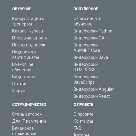
ОБУЧЕНИЕ
ПОПУЛЯРНОЕ
Консультация с
С чего начать
тренером
обучение
Каталог курсов
Видеоуроки Python
IT специальности
Видеоуроки C#
Планы подписок
Видеоуроки
ASP.NET Core
Подарочные
сертификаты
Видеоуроки Java
Live-Online
Видеоуроки
обучение
HTML&CSS
Видео канал
Видеоуроки
JavaScript
Статьи
Видеоуроки Angular
Форум
Видеоуроки React
СОТРУДНИЧЕСТВО
О ПРОЕКТЕ
Стань автором
О проекте
Для IT компаний
Контакты
Вакансии и
FAQ
стажировки
Авторы