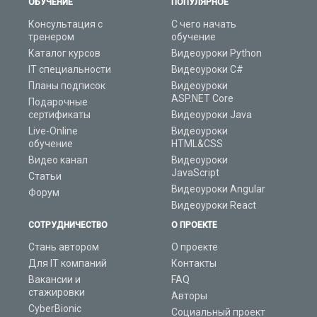
ОБУЧЕНИЕ
ПОПУЛЯРНОЕ
Консультация с
С чего начать
тренером
обучение
Каталог курсов
Видеоуроки Python
IT специальности
Видеоуроки C#
Планы подписок
Видеоуроки
ASP.NET Core
Подарочные
сертификаты
Видеоуроки Java
Live-Online
Видеоуроки
обучение
HTML&CSS
Видео канал
Видеоуроки
JavaScript
Статьи
Видеоуроки Angular
Форум
Видеоуроки React
СОТРУДНИЧЕСТВО
О ПРОЕКТЕ
Стань автором
О проекте
Для IT компаний
Контакты
Вакансии и
FAQ
стажировки
Авторы
CyberBionic
Социальный проект