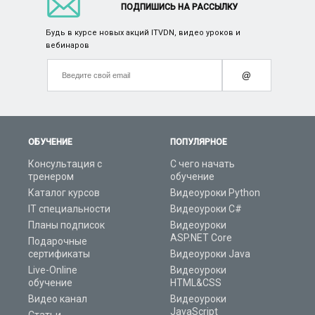
ПОДПИШИСЬ НА РАССЫЛКУ
Будь в курсе новых акций ITVDN, видео уроков и
вебинаров
@
ОБУЧЕНИЕ
ПОПУЛЯРНОЕ
Консультация с
С чего начать
тренером
обучение
Каталог курсов
Видеоуроки Python
IT специальности
Видеоуроки C#
Планы подписок
Видеоуроки
ASP.NET Core
Подарочные
сертификаты
Видеоуроки Java
Live-Online
Видеоуроки
обучение
HTML&CSS
Видео канал
Видеоуроки
JavaScript