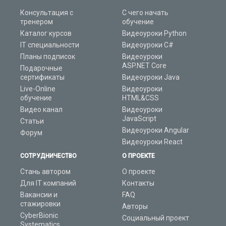
Консультация с
С чего начать
тренером
обучение
Каталог курсов
Видеоуроки Python
IT специальности
Видеоуроки C#
Планы подписок
Видеоуроки
ASP.NET Core
Подарочные
сертификаты
Видеоуроки Java
Live-Online
Видеоуроки
обучение
HTML&CSS
Видео канал
Видеоуроки
JavaScript
Статьи
Видеоуроки Angular
Форум
Видеоуроки React
СОТРУДНИЧЕСТВО
О ПРОЕКТЕ
Стань автором
О проекте
Для IT компаний
Контакты
Вакансии и
FAQ
стажировки
Авторы
CyberBionic
Социальный проект
Systematics