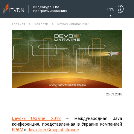
Видеокурсы по
РУС
программированию
Главная
>
Новости
>
Devoxx Ukraine 2018
25.09.2018
Devoxx Ukraine 2018
– международная Java
конференция, представленная в Украине компанией
EPAM
и
Java User Group of Ukraine
.