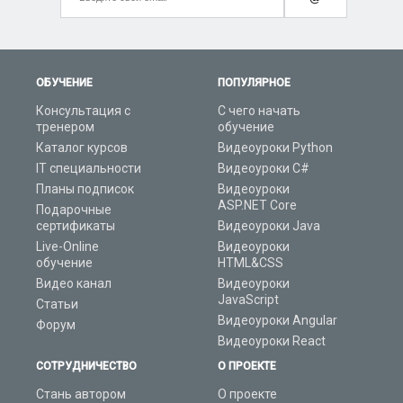
ОБУЧЕНИЕ
ПОПУЛЯРНОЕ
Консультация с
С чего начать
тренером
обучение
Каталог курсов
Видеоуроки Python
IT специальности
Видеоуроки C#
Планы подписок
Видеоуроки
ASP.NET Core
Подарочные
сертификаты
Видеоуроки Java
Live-Online
Видеоуроки
обучение
HTML&CSS
Видео канал
Видеоуроки
JavaScript
Статьи
Видеоуроки Angular
Форум
Видеоуроки React
СОТРУДНИЧЕСТВО
О ПРОЕКТЕ
Стань автором
О проекте