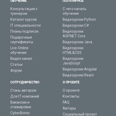
ОБУЧЕНИЕ
ПОПУЛЯРНОЕ
Консультация с
С чего начать
тренером
обучение
Каталог курсов
Видеоуроки Python
IT специальности
Видеоуроки C#
Планы подписок
Видеоуроки
ASP.NET Core
Подарочные
сертификаты
Видеоуроки Java
Live-Online
Видеоуроки
обучение
HTML&CSS
Видео канал
Видеоуроки
JavaScript
Статьи
Видеоуроки Angular
Форум
Видеоуроки React
СОТРУДНИЧЕСТВО
О ПРОЕКТЕ
Стань автором
О проекте
Для IT компаний
Контакты
Вакансии и
FAQ
стажировки
Авторы
CyberBionic
Социальный проект