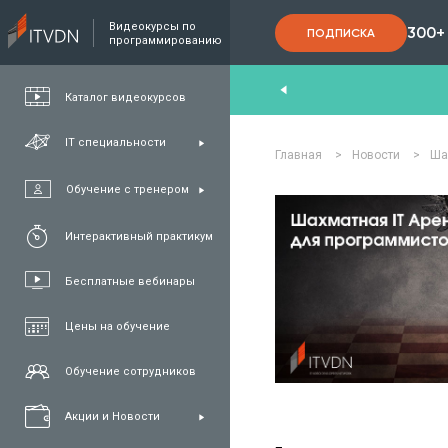
Видеокурсы по
300+
ПОДПИСКА
программированию
nd
,
FullStack
,
C#/.NET
,
Java
та
QA
Каталог видеокурсов
IT специальности
Главная
>
Новости
>
Ша
Обучение с тренером
Интерактивный практикум
Бесплатные вебинары
Цены на обучение
Обучение сотрудников
Акции и Новости