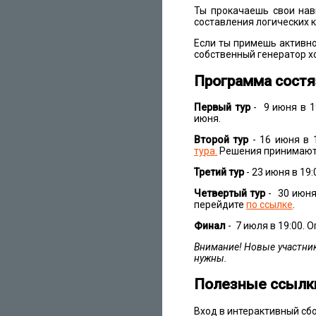
Ты прокачаешь свои нав
составления логических 
Если ты примешь активно
собственный генератор х
Программа состя
Первый тур
- 9 июня в 1
июня.
Второй тур
- 16 июня в 1
тура.
Решения принимаютс
Третий тур
- 23 июня в 19
Четвертый тур
- 30 июня 
перейдите
по ссылке
.
Финал
- 7 июля в 19:00.
Внимание! Новые участни
нужны.
Полезные ссылк
Вход в интерактивный сб