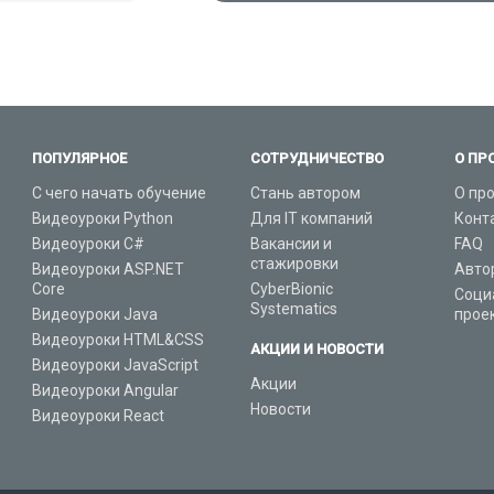
ПОПУЛЯРНОЕ
СОТРУДНИЧЕСТВО
О ПР
С чего начать обучение
Стань автором
О пр
Видеоуроки Python
Для IT компаний
Конт
Видеоуроки C#
Вакансии и
FAQ
стажировки
Видеоуроки ASP.NET
Авто
Core
CyberBionic
Соци
Systematics
Видеоуроки Java
прое
Видеоуроки HTML&CSS
АКЦИИ И НОВОСТИ
Видеоуроки JavaScript
Акции
Видеоуроки Angular
Новости
Видеоуроки React