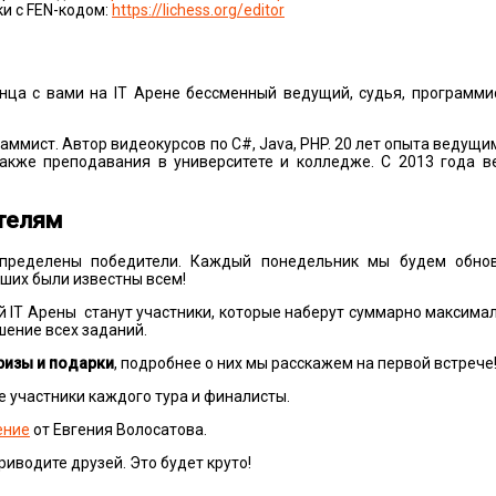
и с FEN-кодом:
https://lichess.org/editor
нца с вами на IT Арене бессменный ведущий, судья, программи
ммист. Автор видеокурсов по C#, Java, PHP. 20 лет опыта ведущ
также преподавания в университете и колледже. С 2013 года в
телям
пределены победители. Каждый понедельник мы будем обно
чших были известны всем!
IT Арены станут участники, которые наберут суммарно максима
шение всех заданий.
ризы и подарки
, подробнее о них мы расскажем на первой встрече
 участники каждого тура и финалисты.
ение
от Евгения Волосатова.
риводите друзей. Это будет круто!