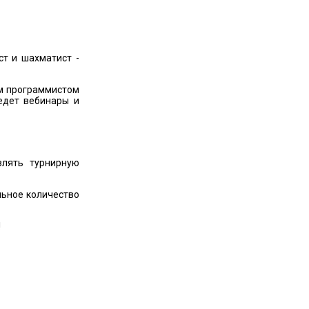
ст и шахматист -
им программистом
едет вебинары и
влять турнирную
льное количество
!