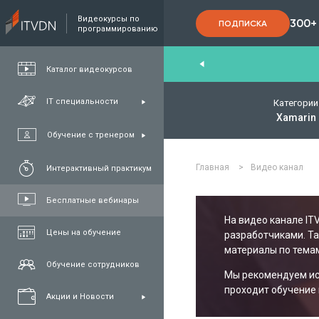
Видеокурсы по
300+
ПОДПИСКА
программированию
End
,
FullStack
,
C#/.NET
,
Java
и
QA
Каталог видеокурсов
IT специальности
Категории
Xamarin
Обучение с тренером
Главная
>
Видео канал
Интерактивный практикум
Бесплатные вебинары
На видео канале IT
Цены на обучение
разработчиками. Т
материалы по темам
Обучение сотрудников
Мы рекомендуем исп
проходит обучение 
Акции и Новости