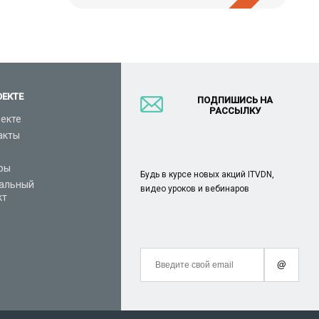
ОЕКТЕ
ПОДПИШИСЬ НА
РАССЫЛКУ
оекте
акты
ры
Будь в курсе новых акций ITVDN,
альный
видео уроков и вебинаров
кт
@