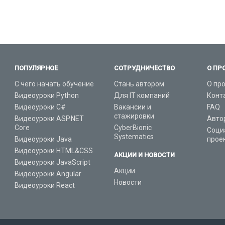
ПОПУЛЯРНОЕ
СОТРУДНИЧЕСТВО
О ПР
С чего начать обучение
Стань автором
О пр
Видеоуроки Python
Для IT компаний
Конт
Видеоуроки C#
Вакансии и
FAQ
стажировки
Видеоуроки ASP.NET
Авто
Core
CyberBionic
Соци
Systematics
Видеоуроки Java
прое
Видеоуроки HTML&CSS
АКЦИИ И НОВОСТИ
Видеоуроки JavaScript
Акции
Видеоуроки Angular
Новости
Видеоуроки React