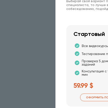
Выбирай свой вариант п
специалиста, то лучше в
собеседованию, подойд
Стартовый
Все видеокурсы
Тестирование п
Проверка 5 до
заданий
Консультация с
мин
59.99 $
ОФОРМИТЬ П