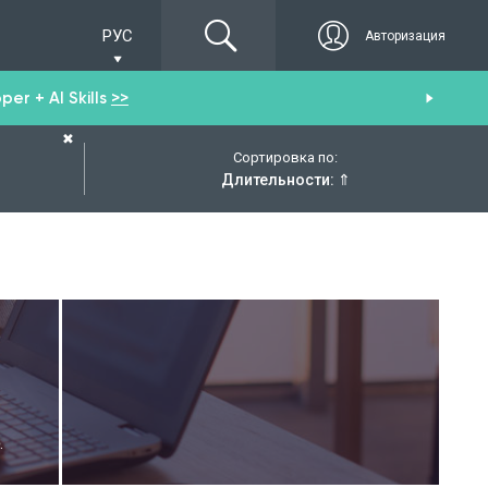
РУС
Авторизация
er + AI Skills
>>
Пол
✖
Сортировка по:
Длительности:
⇑
.