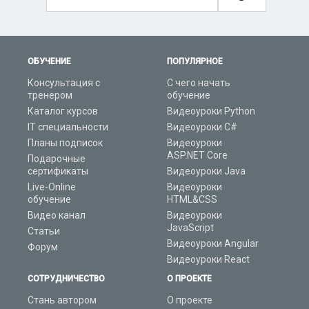
ОБУЧЕНИЕ
ПОПУЛЯРНОЕ
Консультация с
С чего начать
тренером
обучение
Каталог курсов
Видеоуроки Python
IT специальности
Видеоуроки C#
Планы подписок
Видеоуроки
ASP.NET Core
Подарочные
сертификаты
Видеоуроки Java
Live-Online
Видеоуроки
обучение
HTML&CSS
Видео канал
Видеоуроки
JavaScript
Статьи
Видеоуроки Angular
Форум
Видеоуроки React
СОТРУДНИЧЕСТВО
О ПРОЕКТЕ
Стань автором
О проекте