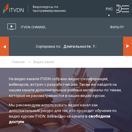
Видеокурсы по
РУС
программированию
ITVDN CHANNEL
ФИЛЬТР:
Длительности:
⇑
Сортировка по:
Главная
>
Видео канал
На видео канале ITVDN собраны видео с конференций,
вебинаров, встреч с разработчиками. Также вы найдете на
нашем канале дополнительные учебные материалы по темам,
которые не рассматриваются в наших видео курсах.
Мы рекомендуем использовать видео канал как
дополнительный ресурс для тех, кто проходит обучение по
видео курсам ITVDN. Все видео на канале в
свободном
доступе
.