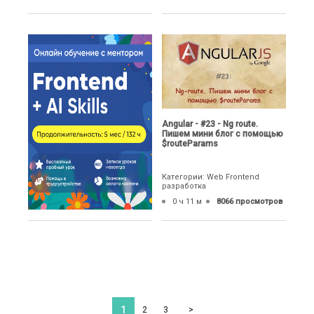
Angular - #23 - Ng route.
Пишем мини блог с помощью
$routeParams
Категории: Web Frontend
разработка
0 ч 11 м
8066 просмотров
1
2
3
>