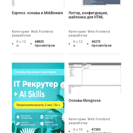
Express: основы и Middleware
Логгер, конфигурация,
шаблонка для HTML
Категории: Web Frontend
Категории: Web Frontend
разработка
разработка
0 ч 12
68820
0 ч 12
44273
м
просмотров
м
просмотров
Основы Mongoose
Категории: Web Frontend
разработка
0 ч 10
47260