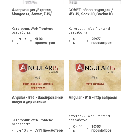
Авторизация /Express,
COMET: обзор подходов /
Mongoose, Async, EJS/
WS.JS, Sock.JS, Socket.IO
Категории: Web Frontend
Категории: Web Frontend
разработка
разработка
0 ч 19
41201
0 ч 10
22977
м
просмотров
м
просмотров
Angular - #16 - Изолированый
Angular - #18 - http запросы
скоуп в директивах
Категории: Web Frontend
Категории: Web Frontend
разработка
разработка
0 ч 14
10305
0 ч 10 м
7711 просмотров
м
просмотров