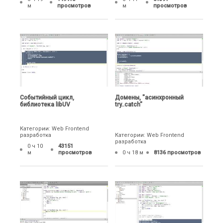
м
просмотров
м
просмотров
Событийный цикл,
Домены, "асинхронный
библиотека libUV
try..catch"
Категории: Web Frontend
разработка
Категории: Web Frontend
разработка
0 ч 10
43151
м
просмотров
0 ч 18 м
8136 просмотров