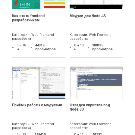
Как стать frontend
Модули для Node.JS
разработчиком
Категории: Web Frontend
Категории: Web Frontend
разработка
разработка
0 ч 18
44319
0 ч 10
180135
м
просмотров
м
просмотров
Приёмы работы с модулями
Отладка скриптов под
Node.JS
Категории: Web Frontend
Категории: Web Frontend
разработка
разработка
0 ч 19
149415
0 ч 11
51391