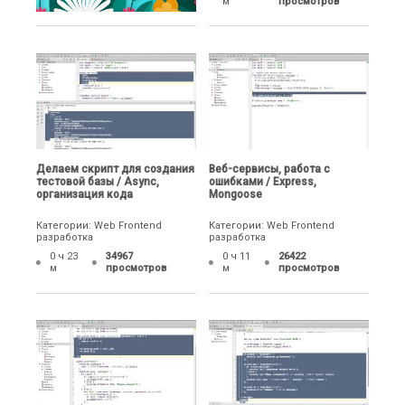
м
просмотров
Делаем скрипт для создания
Веб-сервисы, работа с
тестовой базы / Async,
ошибками / Express,
организация кода
Mongoose
Категории: Web Frontend
Категории: Web Frontend
разработка
разработка
0 ч 23
34967
0 ч 11
26422
м
просмотров
м
просмотров