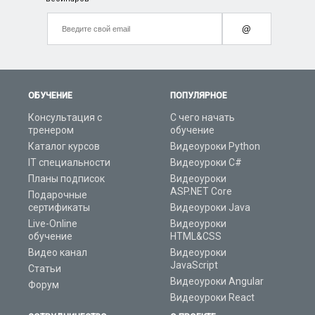
@
ОБУЧЕНИЕ
ПОПУЛЯРНОЕ
Консультация с
С чего начать
тренером
обучение
Каталог курсов
Видеоуроки Python
IT специальности
Видеоуроки C#
Планы подписок
Видеоуроки
ASP.NET Core
Подарочные
сертификаты
Видеоуроки Java
Live-Online
Видеоуроки
обучение
HTML&CSS
Видео канал
Видеоуроки
JavaScript
Статьи
Видеоуроки Angular
Форум
Видеоуроки React