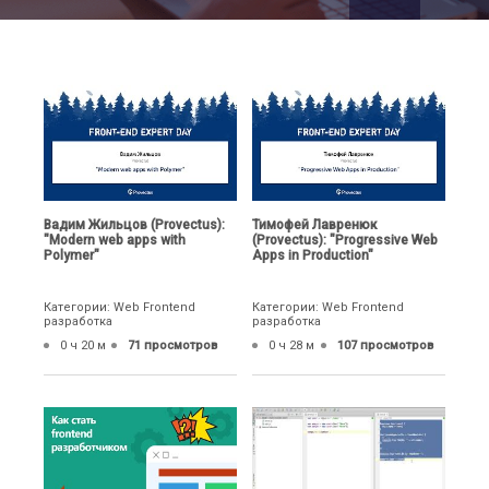
Вадим Жильцов (Provectus):
Тимофей Лавренюк
"Modern web apps with
(Provectus): "Progressive Web
Polymer"
Apps in Production"
Категории: Web Frontend
Категории: Web Frontend
разработка
разработка
0 ч 20 м
71 просмотров
0 ч 28 м
107 просмотров