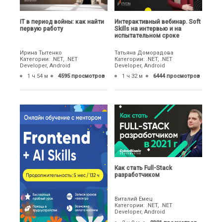
IТ в период войны: как найти
Интерактивный вебинар. Soft
первую работу
Skills на интервью и на
испытательном сроке
Ирина Тытенко
Татьяна Доморадова
Категории: .NET, .NET
Категории: .NET, .NET
Developer, Android
Developer, Android
1 ч 54 м
4595 просмотров
1 ч 32 м
6444 просмотров
Как стать Full-Stack
разработчиком
Виталий Емец
Категории: .NET, .NET
Developer, Android