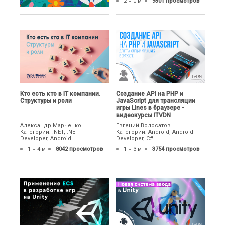
2 ч 0 м
9301 просмотров
Кто есть кто в IT компании.
Создание API на PHP и
Структуры и роли
JavaScript для трансляции
игры Lines в браузере -
видеокурсы ITVDN
Александр Марченко
Евгений Волосатов
Категории: .NET, .NET
Категории: Android, Android
Developer, Android
Developer, C#
1 ч 4 м
8042 просмотров
1 ч 3 м
3754 просмотров