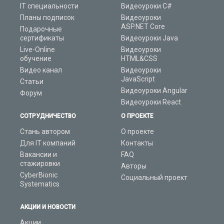
IT специальности
Видеоуроки C#
Планы подписок
Видеоуроки
ASP.NET Core
Подарочные
сертификаты
Видеоуроки Java
Live-Online
Видеоуроки
обучение
HTML&CSS
Видео канал
Видеоуроки
JavaScript
Статьи
Видеоуроки Angular
Форум
Видеоуроки React
СОТРУДНИЧЕСТВО
О ПРОЕКТЕ
Стань автором
О проекте
Для IT компаний
Контакты
Вакансии и
FAQ
стажировки
Авторы
CyberBionic
Социальный проект
Systematics
АКЦИИ И НОВОСТИ
Акции