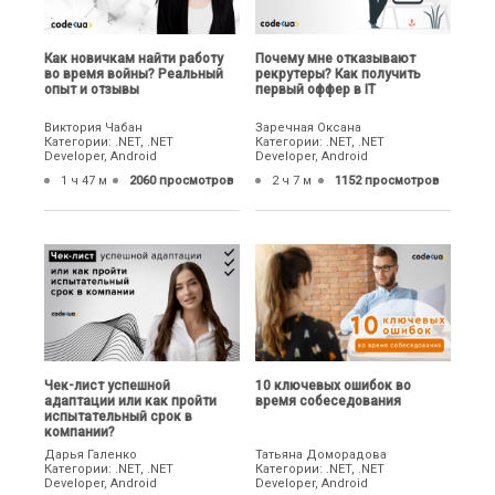
Как новичкам найти работу
Почему мне отказывают
во время войны? Реальный
рекрутеры? Как получить
опыт и отзывы
первый оффер в IT
Виктория Чабан
Заречная Оксана
Категории: .NET, .NET
Категории: .NET, .NET
Developer, Android
Developer, Android
1 ч 47 м
2060 просмотров
2 ч 7 м
1152 просмотров
Чек-лист успешной
10 ключевых ошибок во
адаптации или как пройти
время собеседования
испытательный срок в
компании?
Дарья Галенко
Татьяна Доморадова
Категории: .NET, .NET
Категории: .NET, .NET
Developer, Android
Developer, Android