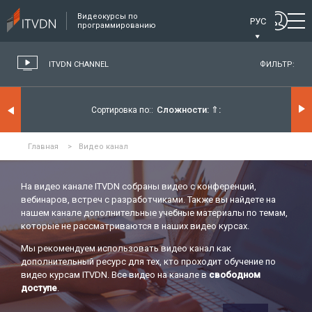
Видеокурсы по
РУС
программированию
ITVDN CHANNEL
ФИЛЬТР:
Сложности:
⇑
Сортировка по:
Главная
>
Видео канал
На видео канале ITVDN собраны видео с конференций,
вебинаров, встреч с разработчиками. Также вы найдете на
нашем канале дополнительные учебные материалы по темам,
которые не рассматриваются в наших видео курсах.
Мы рекомендуем использовать видео канал как
дополнительный ресурс для тех, кто проходит обучение по
видео курсам ITVDN. Все видео на канале в
свободном
доступе
.