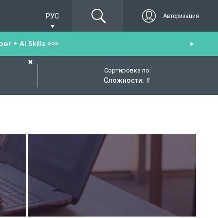
РУС
Авторизация
r + AI Skills
>>>
От
✖
Сортировка по:
Сложности:
⇑
.