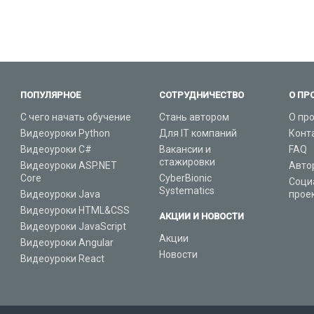
ПОПУЛЯРНОЕ
СОТРУДНИЧЕСТВО
О ПР
С чего начать обучение
Стань автором
О пр
Видеоуроки Python
Для IT компаний
Конт
Видеоуроки C#
Вакансии и
FAQ
стажировки
Видеоуроки ASP.NET
Авто
Core
CyberBionic
Соци
Systematics
Видеоуроки Java
прое
Видеоуроки HTML&CSS
АКЦИИ И НОВОСТИ
Видеоуроки JavaScript
Акции
Видеоуроки Angular
Новости
Видеоуроки React