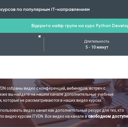
 курсов по популярным IT-направлениям
Відкрито набір групи на курс Python Develope
✖
Длительность
5 - 10 минут
VDN собраны видео с конференций, вебинаров, встреч с
акже вы найдете на нашем канале дополнительные учебные
, которые не рассматриваются в наших видео курсах.
ользовать видео канал как дополнительный ресурс для тех, кто
по видео курсам ITVDN. Все видео на канале в
свободном доступе