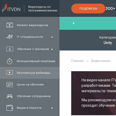
Видеокурсы по
300+
ПОДПИСКА
программированию
nd
,
FullStack
,
C#/.NET
,
Java
та
QA
Каталог видеокурсов
IT специальности
Категории
Unity
Обучение с тренером
Главная
>
Видео канал
Интерактивный практикум
Бесплатные вебинары
На видео канале IT
Цены на обучение
разработчиками. Т
материалы по темам
Обучение сотрудников
Мы рекомендуем исп
проходит обучение 
Акции и Новости