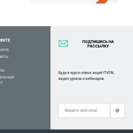
ОЕКТЕ
ПОДПИШИСЬ НА
РАССЫЛКУ
оекте
акты
ры
Будь в курсе новых акций ITVDN,
альный
видео уроков и вебинаров
кт
@