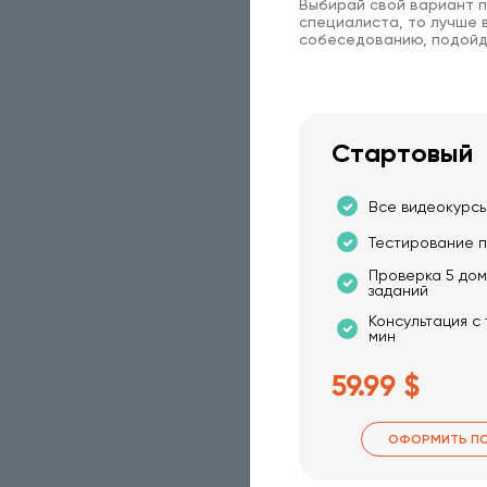
Выбирай свой вариант п
специалиста, то лучше в
собеседованию, подойд
Стартовый
Все видеокурсы
Тестирование п
Проверка 5 до
заданий
Консультация с
мин
59.99 $
ОФОРМИТЬ П