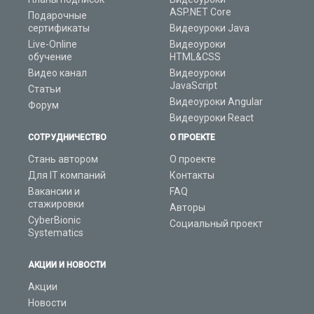
ASP.NET Core
Подарочные
сертификаты
Видеоуроки Java
Live-Online
Видеоуроки
обучение
HTML&CSS
Видео канал
Видеоуроки
JavaScript
Статьи
Видеоуроки Angular
Форум
Видеоуроки React
СОТРУДНИЧЕСТВО
О ПРОЕКТЕ
Стань автором
О проекте
Для IT компаний
Контакты
Вакансии и
FAQ
стажировки
Авторы
CyberBionic
Социальный проект
Systematics
АКЦИИ И НОВОСТИ
Акции
Новости