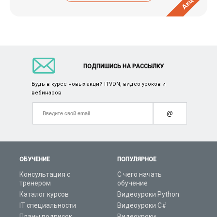
Акция
ПОДПИШИСЬ НА РАССЫЛКУ
Будь в курсе новых акций ITVDN, видео уроков и
вебинаров
@
ОБУЧЕНИЕ
ПОПУЛЯРНОЕ
Консультация с
С чего начать
тренером
обучение
Каталог курсов
Видеоуроки Python
IT специальности
Видеоуроки C#
Планы подписок
Видеоуроки