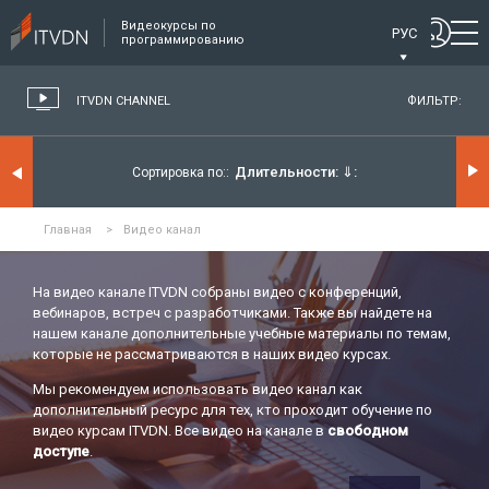
Видеокурсы по
РУС
программированию
ITVDN CHANNEL
ФИЛЬТР:
Длительности:
⇓
Сортировка по:
Главная
>
Видео канал
На видео канале ITVDN собраны видео с конференций,
вебинаров, встреч с разработчиками. Также вы найдете на
нашем канале дополнительные учебные материалы по темам,
которые не рассматриваются в наших видео курсах.
Мы рекомендуем использовать видео канал как
дополнительный ресурс для тех, кто проходит обучение по
видео курсам ITVDN. Все видео на канале в
свободном
доступе
.