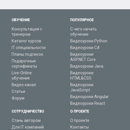
ОБУЧЕНИЕ
ПОПУЛЯРНОЕ
Консультация с
С чего начать
тренером
обучение
Каталог курсов
Видеоуроки Python
IT специальности
Видеоуроки C#
Планы подписок
Видеоуроки
ASP.NET Core
Подарочные
сертификаты
Видеоуроки Java
Live-Online
Видеоуроки
обучение
HTML&CSS
Видео канал
Видеоуроки
JavaScript
Статьи
Видеоуроки Angular
Форум
Видеоуроки React
СОТРУДНИЧЕСТВО
О ПРОЕКТЕ
Стань автором
О проекте
Для IT компаний
Контакты