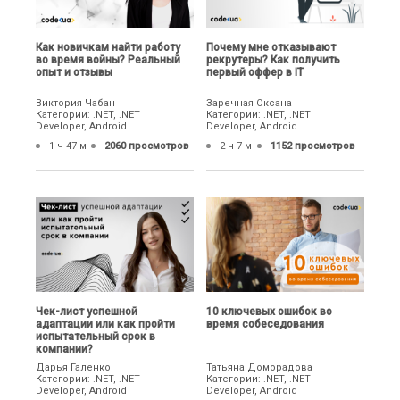
Как новичкам найти работу
Почему мне отказывают
во время войны? Реальный
рекрутеры? Как получить
опыт и отзывы
первый оффер в IT
Виктория Чабан
Заречная Оксана
Категории: .NET, .NET
Категории: .NET, .NET
Developer, Android
Developer, Android
1 ч 47 м
2060 просмотров
2 ч 7 м
1152 просмотров
Чек-лист успешной
10 ключевых ошибок во
адаптации или как пройти
время собеседования
испытательный срок в
компании?
Дарья Галенко
Татьяна Доморадова
Категории: .NET, .NET
Категории: .NET, .NET
Developer, Android
Developer, Android