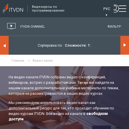
Видеокурсы по
РУС
программированию
ITVDN CHANNEL
ФИЛЬТР:
Сложности:
⇑
Сортировка по:
Главная
>
Видео канал
На видео канале ITVDN собраны видео с конференций,
вебинаров, встреч с разработчиками. Также вы найдете на
нашем канале дополнительные учебные материалы по темам,
которые не рассматриваются в наших видео курсах.
Мы рекомендуем использовать видео канал как
дополнительный ресурс для тех, кто проходит обучение по
видео курсам ITVDN. Все видео на канале в
свободном
доступе
.