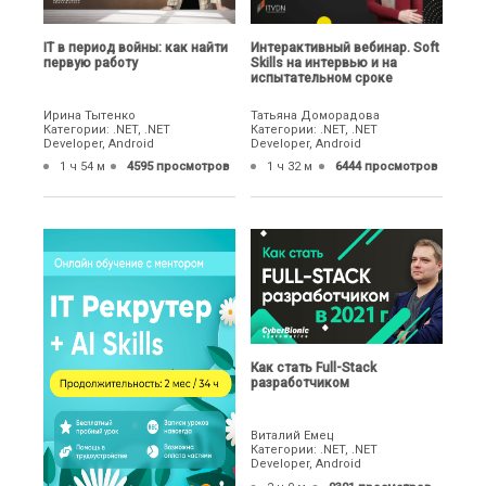
IТ в период войны: как найти
Интерактивный вебинар. Soft
первую работу
Skills на интервью и на
испытательном сроке
Ирина Тытенко
Татьяна Доморадова
Категории: .NET, .NET
Категории: .NET, .NET
Developer, Android
Developer, Android
1 ч 54 м
4595 просмотров
1 ч 32 м
6444 просмотров
Как стать Full-Stack
разработчиком
Виталий Емец
Категории: .NET, .NET
Developer, Android