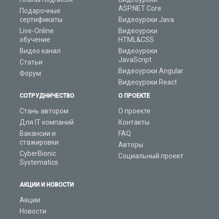
ASP.NET Core
Подарочные
сертификаты
Видеоуроки Java
Live-Online
Видеоуроки
обучение
HTML&CSS
Видео канал
Видеоуроки
JavaScript
Статьи
Видеоуроки Angular
Форум
Видеоуроки React
СОТРУДНИЧЕСТВО
О ПРОЕКТЕ
Стань автором
О проекте
Для IT компаний
Контакты
Вакансии и
FAQ
стажировки
Авторы
CyberBionic
Социальный проект
Systematics
АКЦИИ И НОВОСТИ
Акции
Новости