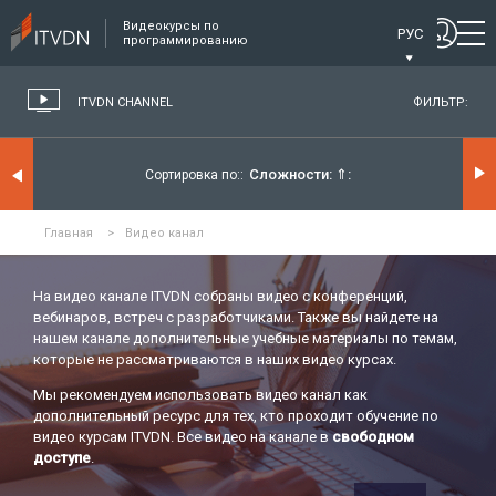
Видеокурсы по
РУС
программированию
ITVDN CHANNEL
ФИЛЬТР:
Сложности:
⇑
Сортировка по:
Главная
>
Видео канал
На видео канале ITVDN собраны видео с конференций,
вебинаров, встреч с разработчиками. Также вы найдете на
нашем канале дополнительные учебные материалы по темам,
которые не рассматриваются в наших видео курсах.
Мы рекомендуем использовать видео канал как
дополнительный ресурс для тех, кто проходит обучение по
видео курсам ITVDN. Все видео на канале в
свободном
доступе
.