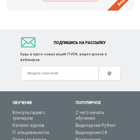
Акция
ПОДПИШИСЬ НА РАССЫЛКУ
Будь в курсе новых акций ITVDN, видео уроков и
вебинаров
@
ОБУЧЕНИЕ
ПОПУЛЯРНОЕ
Консультация с
С чего начать
тренером
обучение
Каталог курсов
Видеоуроки Python
IT специальности
Видеоуроки C#
Планы подписок
Видеоуроки