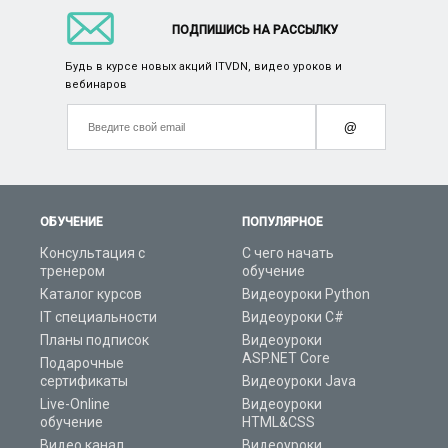
ПОДПИШИСЬ НА РАССЫЛКУ
Будь в курсе новых акций ITVDN, видео уроков и
вебинаров
@
ОБУЧЕНИЕ
ПОПУЛЯРНОЕ
Консультация с
С чего начать
тренером
обучение
Каталог курсов
Видеоуроки Python
IT специальности
Видеоуроки C#
Планы подписок
Видеоуроки
ASP.NET Core
Подарочные
сертификаты
Видеоуроки Java
Live-Online
Видеоуроки
обучение
HTML&CSS
Видео канал
Видеоуроки