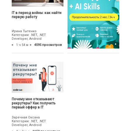
IТ в период войны: как найти
первую работу
Ирина Тытенко
Категории: .NET, .NET
Developer, Android
1 ч 54 м
4595 просмотров
Почему мне отказывают
рекрутеры? Как получить
первый оффер в IT
Заречная Оксана
Категории: .NET, .NET
Developer, Android