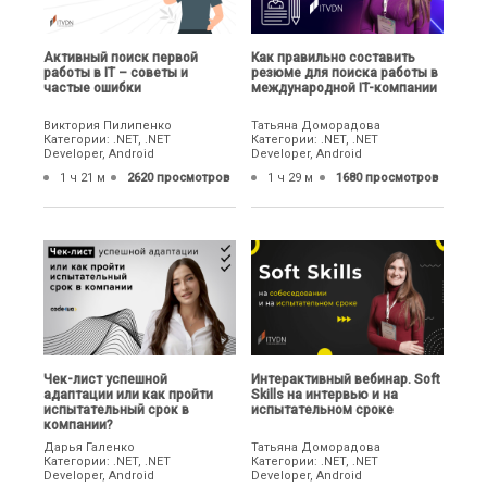
Активный поиск первой
Как правильно составить
работы в IT – советы и
резюме для поиска работы в
частые ошибки
международной IT-компании
Виктория Пилипенко
Татьяна Доморадова
Категории: .NET, .NET
Категории: .NET, .NET
Developer, Android
Developer, Android
1 ч 21 м
2620 просмотров
1 ч 29 м
1680 просмотров
Чек-лист успешной
Интерактивный вебинар. Soft
адаптации или как пройти
Skills на интервью и на
испытательный срок в
испытательном сроке
компании?
Дарья Галенко
Татьяна Доморадова
Категории: .NET, .NET
Категории: .NET, .NET
Developer, Android
Developer, Android