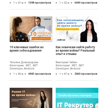
1 ч 31 м
1398 просмотров
1 ч 32 м
6444 просмотров
10 ключевых ошибок во
Как новичкам найти работу
время собеседования
во время войны? Реальный
опыт и отзывы
Татьяна Доморадова
Виктория Чабан
Категории: .NET, .NET
Категории: .NET, .NET
Developer, Android
Developer, Android
1 ч 40 м
4443 просмотров
1 ч 47 м
2060 просмотров