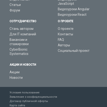
JavaScript
Статьи
Видеоуроки Angular
Форум
Видеоуроки React
СОТРУДНИЧЕСТВО
О ПРОЕКТЕ
Стань автором
О проекте
Для IT компаний
Контакты
Вакансии и
FAQ
стажировки
Авторы
CyberBionic
Социальный проект
Systematics
АКЦИИ И НОВОСТИ
Акции
Новости
Условия пользования
Заявление о конфиденциальности
Договор публичной оферты
Карта сайта