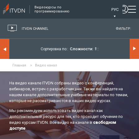
Видеокурсы по
РУС
программированию
ITVDN CHANNEL
ФИЛЬТР:
Сложности:
⇑
Сортировка по:
Главная
>
Видео канал
На видео канале ITVDN собраны видео с конференций,
вебинаров, встреч с разработчиками. Также вы найдете на
нашем канале дополнительные учебные материалы по темам,
которые не рассматриваются в наших видео курсах.
Мы рекомендуем использовать видео канал как
дополнительный ресурс для тех, кто проходит обучение по
видео курсам ITVDN. Все видео на канале в
свободном
доступе
.