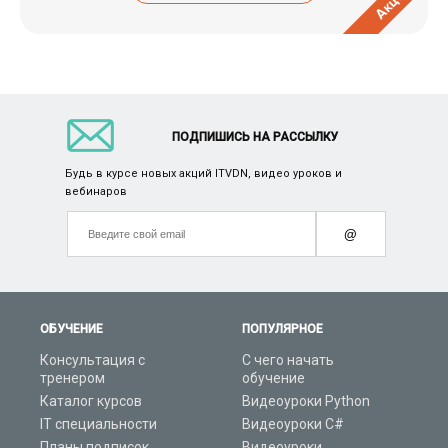
Акция
ПОДПИШИСЬ НА РАССЫЛКУ
Будь в курсе новых акций ITVDN, видео уроков и
вебинаров
@
ОБУЧЕНИЕ
ПОПУЛЯРНОЕ
Консультация с
С чего начать
тренером
обучение
Каталог курсов
Видеоуроки Python
IT специальности
Видеоуроки C#
Планы подписок
Видеоуроки