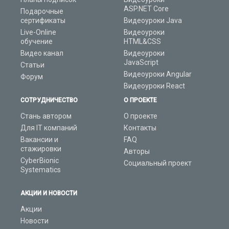
ASP.NET Core
Подарочные
сертификаты
Видеоуроки Java
Live-Online
Видеоуроки
обучение
HTML&CSS
Видео канал
Видеоуроки
JavaScript
Статьи
Видеоуроки Angular
Форум
Видеоуроки React
СОТРУДНИЧЕСТВО
О ПРОЕКТЕ
Стань автором
О проекте
Для IT компаний
Контакты
Вакансии и
FAQ
стажировки
Авторы
CyberBionic
Социальный проект
Systematics
АКЦИИ И НОВОСТИ
Акции
Новости