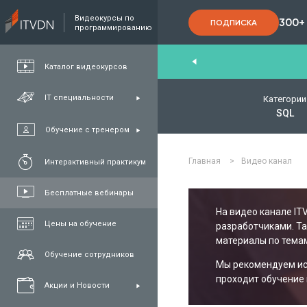
Видеокурсы по
300+
ПОДПИСКА
программированию
End
,
FullStack
,
C#/.NET
,
Java
и
QA
Каталог видеокурсов
IT специальности
Категории
SQL
Обучение с тренером
Главная
>
Видео канал
Интерактивный практикум
Бесплатные вебинары
На видео канале IT
Цены на обучение
разработчиками. Т
материалы по темам
Обучение сотрудников
Мы рекомендуем исп
проходит обучение 
Акции и Новости