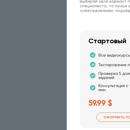
Выбирай свой вариант п
специалиста, то лучше в
собеседованию, подойд
Стартовый
Все видеокурсы
Тестирование п
Проверка 5 до
заданий
Консультация с
мин
59.99 $
ОФОРМИТЬ П