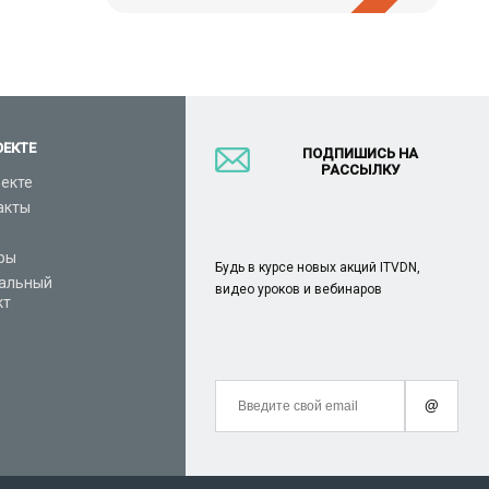
ОЕКТЕ
ПОДПИШИСЬ НА
РАССЫЛКУ
оекте
акты
ры
Будь в курсе новых акций ITVDN,
альный
видео уроков и вебинаров
кт
@