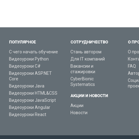
ПОПУЛЯРНОЕ
СОТРУДНИЧЕСТВО
О ПР
С чего начать обучение
Стань автором
О пр
Видеоуроки Python
Для IT компаний
Конт
Видеоуроки C#
Вакансии и
FAQ
стажировки
Видеоуроки ASP.NET
Авто
Core
CyberBionic
Соци
Systematics
Видеоуроки Java
прое
Видеоуроки HTML&CSS
АКЦИИ И НОВОСТИ
Видеоуроки JavaScript
Акции
Видеоуроки Angular
Новости
Видеоуроки React