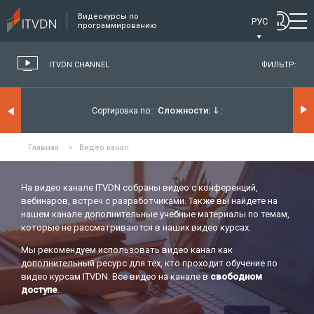
Видеокурсы по
РУС
программированию
ITVDN CHANNEL
ФИЛЬТР:
Сложности:
⇓
Сортировка по:
Главная
>
Видео канал
На видео канале ITVDN собраны видео с конференций,
вебинаров, встреч с разработчиками. Также вы найдете на
нашем канале дополнительные учебные материалы по темам,
которые не рассматриваются в наших видео курсах.
Мы рекомендуем использовать видео канал как
дополнительный ресурс для тех, кто проходит обучение по
видео курсам ITVDN. Все видео на канале в
свободном
доступе
.