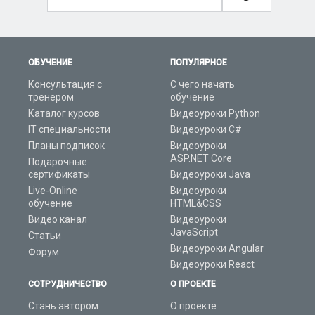
ОБУЧЕНИЕ
ПОПУЛЯРНОЕ
Консультация с
С чего начать
тренером
обучение
Каталог курсов
Видеоуроки Python
IT специальности
Видеоуроки C#
Планы подписок
Видеоуроки
ASP.NET Core
Подарочные
сертификаты
Видеоуроки Java
Live-Online
Видеоуроки
обучение
HTML&CSS
Видео канал
Видеоуроки
JavaScript
Статьи
Видеоуроки Angular
Форум
Видеоуроки React
СОТРУДНИЧЕСТВО
О ПРОЕКТЕ
Стань автором
О проекте